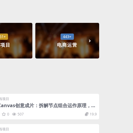
61+
443+
络项目
电商运营
精
钱项目
eldCanvas创意成片：拆解节点组合运作原理，颠
制作方式
0
507
19.9
钱项目