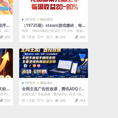
VIP专区
网创项目
程序副
（19735期）steam游戏搬砖，每
周收益20-80%，只需操作1-2个小
槛、稳
内容： Steam项目已经运行了十几年，收益
时，月入稳稳过万，零风险长期做
——微
已经十分稳定，但是使用AI脚本实现收...
38.8
1 天前
0
0
209
36.6
VIP专区
网络项目
天轻松
全网主流广告投放课，腾讯ADQ /
【揭
抖音 / 快手 / B 站实操教学，手把手
手100
全网主流广告投放课，腾讯ADQ / 抖音 / 快手
教投手赚钱变现，全套变现拆解稳定
..
/ B 站实操教学，手把手教...
25.9
1 天前
0
0
248
28.8
出单