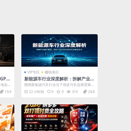
VIP专区
赚钱项目
GPT
新能源车行业深度解析：拆解产业崛
动操
起根源，剖析行业内卷与海外贸易争
合落地实
围绕新能源汽车行业当下现状与长远展望展开
端现状
深度讲解，纠正大众片面认知，点明国内车
19.9
22 小时前
0
0
319
28.8
企...