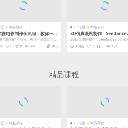
专区
网络项目
VIP专区
网络项目
类微电影制作全流程，教你一部
3D仿真漫剧制作：Seedance2
类微电影从沟通，策划到拍摄制
流程实战，带你从0到1完成高
微电影制作全流程，教你一部剧情类微
3D仿真漫剧制作：Seedance2.0全流
流程的解决方案
漫剧创作
沟通，策划到拍摄制作全流程的解决
战，带你从0到1完成高质量漫剧创...
月前
0
0
431
38.8
3 周前
0
0
484
精品课程
专区
精品课程
VIP专区
精品课程