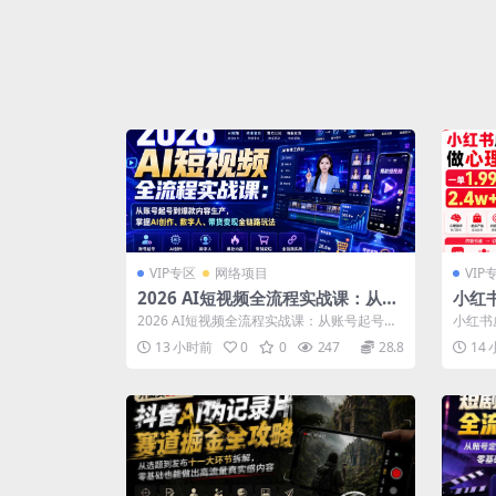
VIP专区
网络项目
VIP
2026 AI短视频全流程实战课：从账
小红
号起号到爆款内容生产，掌握AI创
1.9
2026 AI短视频全流程实战课：从账号起号到
小红书
作、数字人、带货变现全链路玩法
1w+
爆款内容生产，掌握AI创作、数字人...
02天卖
13 小时前
0
0
247
28.8
14