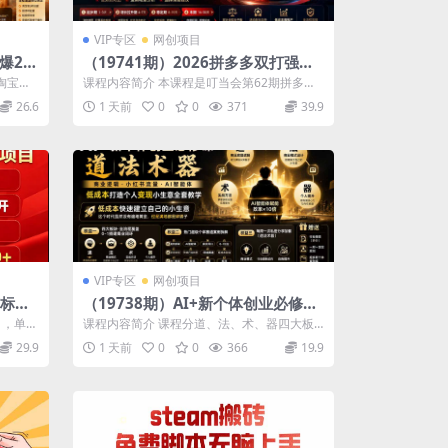
VIP专区
网创项目
爆2.0
（19741期）2026拼多多双打强付
始设
费全攻略-62期；成本推广加托管双
淘宝专
课程内容简介 本课程是叮当会第62期拼多多
积累基
剑合璧，系统讲解7种付费玩法优劣
.
专题课程，系统讲解2026年最新推出的...
26.6
1 天前
0
0
371
39.9
势与选择策略
VIP专区
网创项目
览标注
（19738期）AI+新个体创业必修课
脑日收
｜道法术器｜商业逻辑·小红书流量·
目，单账
课程内容简介 课程分道、法、术、器四大板
秘】
AI智能体｜低成本打造个人变现小生
块搭建新个体完整商业闭环。道拆解商业底
29.9
1 天前
0
0
366
19.9
层...
意全套教学