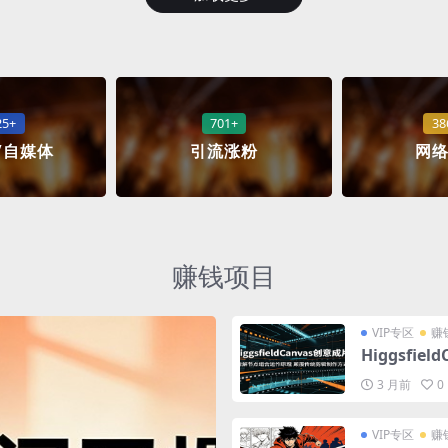
25+
701+
38
/自媒体
引流涨粉
网
赚钱项目
VIP专区
赚
Higgsfi
覆传统剪辑
3 月前
0
VIP专区
赚