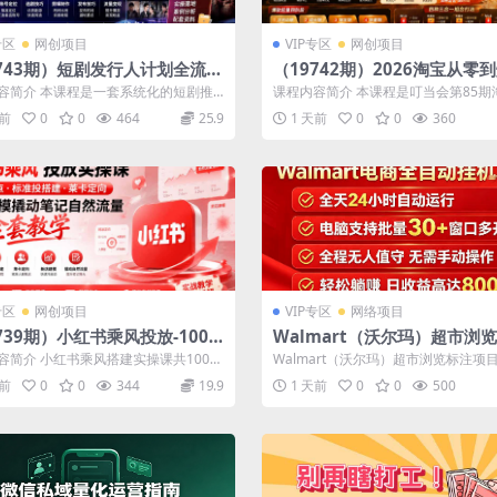
专区
网创项目
VIP专区
网创项目
9743期）短剧发行人计划全流程
（19742期）2026淘宝从零到
教程；从账号定位到选剧剪辑再
第85期；主推款五项高权重初
容简介 本课程是一套系统化的短剧推
课程内容简介 本课程是叮当会第85期
布技巧，零基础也能快速上手出
置，改销量评晒秒单快速破零
行人计划”实操教程，专为零基础或初...
题课程，系统讲解2026年最新升级的“..
天前
0
0
464
25.9
1 天前
0
0
360
础权重
专区
网创项目
VIP专区
网络项目
739期）小红书乘风投放-100
Walmart（沃尔玛）超市浏
实操课｜开户返点·标准投搭建·
项目，单账号日收益20+单电
容简介 小红书乘风搭建实操课共100分
Walmart（沃尔玛）超市浏览标注项
定向，新店建模撬动笔记自然流
益可达800+带分佣机制【揭
内容，围绕代理商开户返点、新店...
号日收益20+单电脑日收益可达80...
天前
0
0
344
19.9
1 天前
0
0
500
套教学