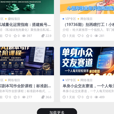
专区
赚钱项目
VIP专区
网创项目
私域量化运营指南：搭建账号基
（19736期）别再瞎打工！小
造热号，脱敏风控规避运营各类
业每天稳定躺赚200+
绍 《私域绿泡泡量化》聚焦微信私域
介绍： 给大家推荐一个低投入、零门
风险
、安全化运营，围绕账号基建、热号
收益、长期被动躺赚的优质长线项目
天前
0
0
397
22.9
1 天前
0
0
281
信...
专区
网络项目
VIP专区
网络项目
AI剧本写作全阶课程｜标准剧本
单身小众交友赛道，一个人每
、AI写剧指令、投稿过稿技巧、
到手1000+，落地快、见效稳
I剧本写作全阶课程｜标准剧本格式、AI
单身小众交友赛道，一个人每天轻松到
改编、主线剧情把控、审稿避坑
秘】
令、投稿过稿技巧、网文改编、主...
0+，落地快、见效稳【揭秘】 本期内容.
天前
0
0
277
36.6
1 天前
0
0
489
实操教学
加载更多