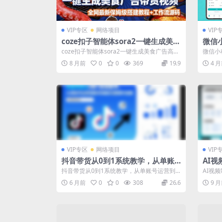
VIP专区
网络项目
VIP
coze扣子智能体sora2一键生成美食
微信
广告高端视频工作流保姆级拆解教
5分
coze扣子智能体sora2一键生成美食广告高端
微信小
程，无需剪辑，无需拍摄
賺了1
视频工作流保姆级拆解教程，无需剪...
能学会上
8 月前
0
0
369
19.9
4 
VIP专区
网络项目
VIP
抖音带货从0到1系统教学，从单账
AI
号运营到矩阵布局的完整操作流程，
由浅
抖音带货从0到1系统教学，从单账号运营到
AI视
实现低成本启动与高效带货
矩阵布局的完整操作流程，实现低成本启动
深，全
6 月前
0
0
308
26.6
9 
与...