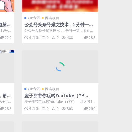
VIP专区
网络项目
电脑月
公众号头条号爆文技术，5分钟一
新手
篇，原创度100%，复制粘贴，日入
1W+，
公众号头条号爆文技术，5分钟一篇，原创度
1k+，最新技术【揭秘】
...
100%，复制粘贴，日入1k+，最新技术...
22.9
4 月前
0
0
488
28.8
VIP专区
网络项目
，帮助
麦子甜带你玩转YouTube（YP
P）：月入过1W实操课
W+供货
麦子甜带你玩转YouTube（YPP）：月入过1
..
W实操课 课程介绍： 麦子甜带你...
28.8
4 月前
0
0
303
26.6