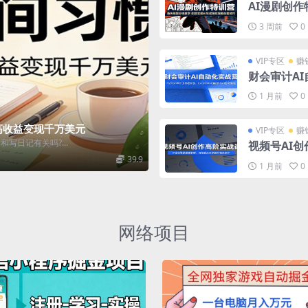
AI漫剧创
爆款漫剧全
3 周前
0
VIP专区
赚
财会审计AI
elVBA加
1 月前
0
高收益变现千万美元
VIP专区
赚
和写日记有关吗?...
视频号AI
示词多题材
39.9
1 月前
0
网络项目