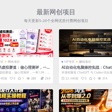
最新网创项目
每天更新5-20个全网优质付费网创项目
专区
网络项目
VIP专区
赚钱项目
书虚拟赛道：做心理测评，一单
AI自动化电脑操控实战：Chat
9，102天卖了2.4w+份，月到手
搭配Codex，一键指令远程自
虚拟赛道：做心理测评，一单1.99，1
本课程聚焦 ChatGPT 与 Codex 结
控电脑完成工作
了2.4w+份，月到手1w+...
操，核心教学利用 AI 实...
 小时前
0
1
288
29.9
22 小时前
0
0
314