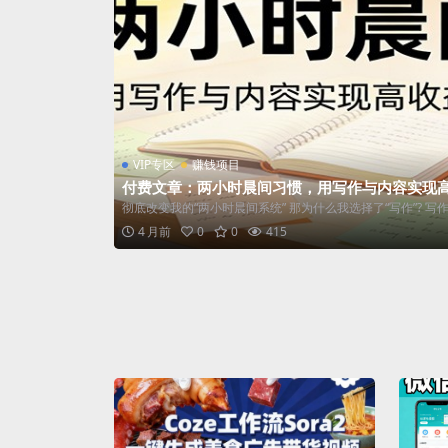
VIP专区
赚钱项目
付费文章：两小时晨间习惯，用写作与内容实现
彻底改变我的“两小时晨间系统” 那为什么我选择了“写作”? 写作
4 月前
0
0
415