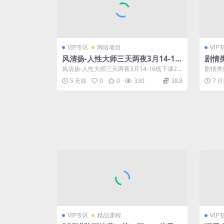
VIP专区
网络项目
VIP
风清扬-人性大师三天两夜3月14-16
剧情
线下课2026年，创业高手，都是人
剧情
风清扬-人性大师三天两夜3月14-16线下课20
剧情类
性大师【音频】
作全
26年，创业高手，都是人性大师【...
电影从
5 天前
0
0
330
38.8
7 
方...
VIP专区
精品课程
VIP