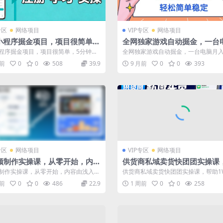
专区
网络项目
VIP专区
网络项目
小程序掘金项目，项目很简单，
全网独家游戏自动掘金，一台
钟就能学会上手操作，实操7天
入1W+，轻松简单稳定，适合
程序掘金项目，项目很简单，5分钟就
全网独家游戏自动掘金，一台电脑月入
700+【揭秘】
小白【揭秘】
手操作，实操7天賺了1700+【...
轻松简单稳定，适合新手小白【揭秘】 项
月前
0
0
508
39.9
9 月前
0
0
393
专区
网络项目
VIP专区
网络项目
视频制作实操课，从零开始，内容
供货商私域卖货快团团实操课
入深，全面细致
1W+供货商快速入局快团团
频制作实操课，从零开始，内容由浅入
供货商私域卖货快团团实操课，帮助1
面细致 课程介绍 本课程从零开始，...
商快速入局快团团 课程介绍 由团妈妈创.
月前
0
0
486
22.9
1 周前
0
0
258