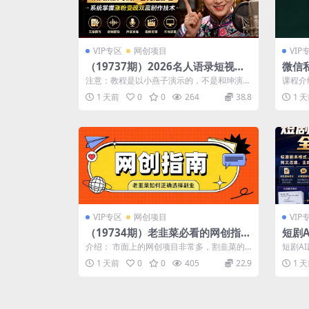
VIP专区
网创项目
VIP
（19737期）2026名人语录短视频
微信
赛道全攻略；从文案撰写到声音克隆
建打
注意：教程是以小燕子演示的，不是和珅演示
课程介
部署，系统掌握涨粉变现双赢制作技
高危
的。可以做和珅语录或者其他语录 声音克隆...
规模化
1 天前
0
0
264
38.8
1 
养...
术
VIP专区
网创项目
VIP
（19734期）老韭菜必看的网创指
短剧
南！了解项目类型，才能找到好的项
格式
介绍： 市面上的网创项目非常多，割韭菜的
短剧A
目，才能拿到想要的结果
网文
也非常多，新手小白对于网创的理解不够深
写剧指
1 天前
0
0
405
22.9
1 
刻...
全套