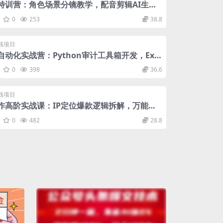
作特训营：角色场景分镜教学，配音剪辑AI生成
套技巧
0
253
38.8
钱项目
自动化实战营：Python审计工具箱开发，Exc
载项与AI协同编程
0
398
36.6
钱项目
创作高阶实战课：IP定位爆款逻辑拆解，万能提
视频制作
0
482
28.8