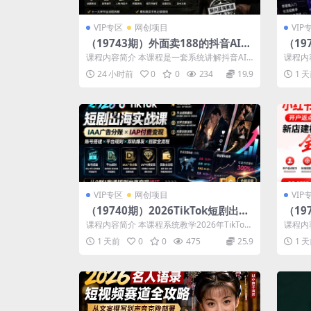
VIP专区
网创项目
VIP
（19743期）外面卖188的抖音AI伪
（1
记录片赛道掘金全攻略；从选题到发
实操
课程内容简介 本课程是一套系统讲解抖音AI
课程内
布十一大环节拆解，零基础也能做出
到发
伪记录片赛道从0到1完整操作流程的实战...
广“发
24 小时前
0
0
234
19.9
1 
高流量真实感内容
单
VIP专区
网创项目
VIP
（19740期）2026TikTok短剧出海
（19
实战课：IAA广告分账×IAP付费变现
分钟
课程内容简介 本课程系统教学2026年TikTok
课程内
×账号搭建×平台规则×双轨爆发×回
莱卡
短剧出海从账号搭建、平台规则、...
钟实战
1 天前
0
0
475
25.9
1 
款全流程
量全