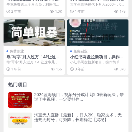
信息差赚零花钱！
+，0成本副业真香！手把手教
夸克免费送三个月会员，利用信息
大学生靠快递代下月入2000+，0成
你躺赚奶茶钱！
差赚零花钱！ 夸克网盘拉新，这两
本副业真香！手把手教你躺赚奶茶
2 年前
1.0K
1 年前
179
年一直都算比较火爆...
钱！ 上周，粉...
免费副业
免费副业
靠“写字”月入过万！AI让这事
小红书网盘拉新项目，操作简
儿，简单粗暴！
单，半个月赚5000+
靠“写字”月入过万！AI让这事儿，简
小红书网盘拉新项目，操作简单，
单粗暴！ 你是不是也以为，靠写字
半个月赚5000+ 今天为大家分享一
1 年前
156
3 年前
370
赚钱，就只有...
个【小红书网盘...
热门项目
2024蓝海项目，视频号分成计划5.0最新玩法，错
过了中视频，一定要抓住...
淘宝无人直播【最新】，日入2K，独家技术，无
违规无封号，可矩阵，长期稳定【揭秘】