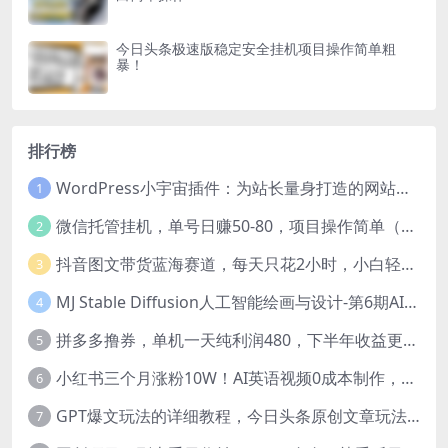
今日头条极速版稳定安全挂机项目操作简单粗
暴！
排行榜
WordPress小宇宙插件：为站长量身打造的网站性能与SEO优化插件
1
微信托管挂机，单号日赚50-80，项目操作简单（附无限注册实名微信号教程）
2
抖音图文带货蓝海赛道，每天只花2小时，小白轻松过万
3
MJ Stable Diffusion人工智能绘画与设计-第6期AIGC课程（35节）
4
拼多多撸券，单机一天纯利润480，下半年收益更高，不限设备，不限IP。
5
小红书三个月涨粉10W！AI英语视频0成本制作，每天轻松日入2000+
6
GPT爆文玩法的详细教程，今日头条原创文章玩法实操讲解，简单操作月入5000
7