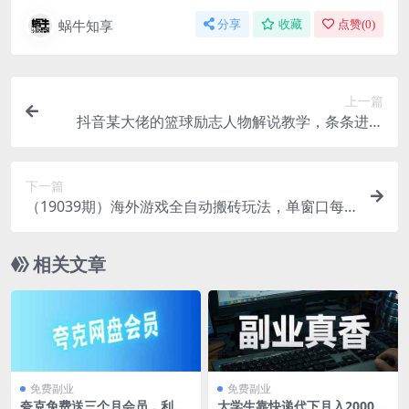
蜗牛知享
分享
收藏
点赞(
0
)
上一篇
抖音某大佬的篮球励志人物解说教学，条条进精
选，不用出镜不用实拍，小白也能轻松解锁伙伴计
划+精选独家收益
下一篇
（19039期）海外游戏全自动搬砖玩法，单窗口每
天100左右，无需手动！【揭秘】
相关文章
免费副业
免费副业
夸克免费送三个月会员，利用
大学生靠快递代下月入2000