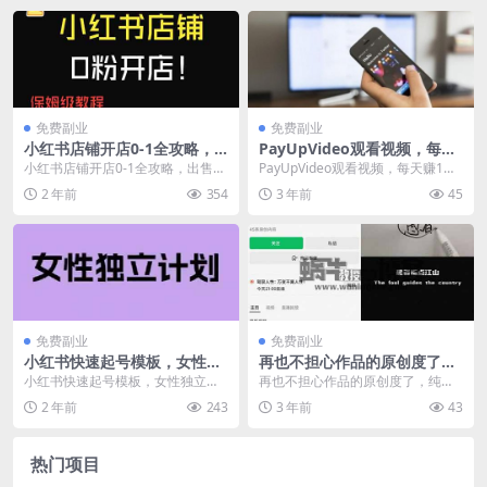
免费副业
免费副业
小红书店铺开店0-1全攻略，
PayUpVideo观看视频，每天
出售虚拟商品资料，全自动发
赚1美金
小红书店铺开店0-1全攻略，出售虚
PayUpVideo观看视频，每天赚1美
货实现被动收入
拟商品资料，全自动发货实现被动
金 今天给大家带来一个赚美金的项
2 年前
354
3 年前
45
收入 今天的这篇...
目——看...
免费副业
免费副业
小红书快速起号模板，女性独
再也不担心作品的原创度了，
立计划，两个月涨粉30万
纯原创短视频可以这样操作
小红书快速起号模板，女性独立计
再也不担心作品的原创度了，纯原
划，两个月涨粉30万 刷到一个制作
创短视频可以这样操作 今天为大家
2 年前
243
3 年前
43
非常简单的账号，...
拆解的项目是：纯原...
热门项目