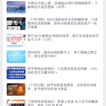
Tk商品卡线上课，店铺端从0到1保姆级教学，了
解商品卡底层逻辑（20节）
（17879期）AIGC漫剧创作全流程解析课：三体
案例全流程拆解，剧本分镜角色生成到成片一站
式掌握
医疗ip/大健康ip/初级训练营：医疗从业者如何打
造个人IP（12节）
用Ai制作，能说会唱的数字人，单个视频点赞过
万，单日变现1000+
快手男粉必做项目，小店商品简直卖到爆，小白
轻松也可日赚3000＋
（17922期）快手短剧蓝海赛道，全托管自动发
布，多号操作轻松放大收益
三维系统变现项目：普通人首选-年入百万的翻身
项目，闲鱼 小红书 私域