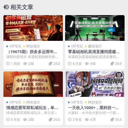
相关文章
VIP专区
网创项目
VIP专区
赚钱项目
（19675期）拼多多运营年卡
零基础相机高清直播间搭建：
MAX版-8月：原价大促×擎天
全平台直播配置+OBS特效+绿
课程内容简介 本课程系统教学拼多
本课程为零基础相机高清直播间搭
柱1.0-3.0×限时限量×全站营销
幕抠图，打造专业直播间
多全店运营从主图设计、标题打
建实战课，内容全面覆盖设备选
1 周前
246
28.8
4 月前
445
39.9
×非标品直通车×瞬烧×半付费×
造、详情页跳转、SK...
购、连接、相机参数调试...
全类目实操
VIP专区
网络项目
VIP专区
网创项目
情感恋爱军师私域玩法，单日
一天收入1000+，黑科技一键
变现5张+，精准拿捏两性情感
搬运去重，玩转QQ短视频广
情感恋爱军师私域玩法，单日变现5
大家好，今天给大家介绍一个新项
痛点
告共享计划
张+，精准拿捏两性情感痛点 项目
目，一天可以收入1000+，我们利
6 月前
280
26.6
3 年前
478
36.6
介绍： 今天直接...
用一款非常牛的黑...