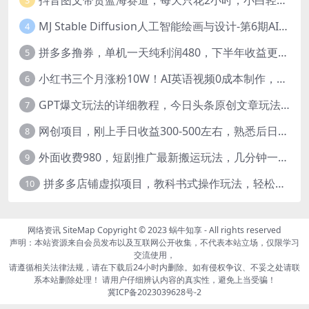
3
MJ Stable Diffusion人工智能绘画与设计-第6期AIGC课程（35节）
4
拼多多撸券，单机一天纯利润480，下半年收益更高，不限设备，不限IP。
5
小红书三个月涨粉10W！AI英语视频0成本制作，每天轻松日入2000+
6
GPT爆文玩法的详细教程，今日头条原创文章玩法实操讲解，简单操作月入5000
7
网创项目，刚上手日收益300-500左右，熟悉后日收益1500-3000
8
外面收费980，短剧推广最新搬运玩法，几分钟一个作品，日入1000
9
拼多多店铺虚拟项目，教科书式操作玩法，轻松月入1000
10
网络资讯
SiteMap
Copyright © 2023
蜗牛知享
- All rights reserved
声明：本站资源来自会员发布以及互联网公开收集，不代表本站立场，仅限学习
交流使用，
请遵循相关法律法规，请在下载后24小时内删除。如有侵权争议、不妥之处请联
系本站删除处理！ 请用户仔细辨认内容的真实性，避免上当受骗！
冀ICP备2023039628号-2