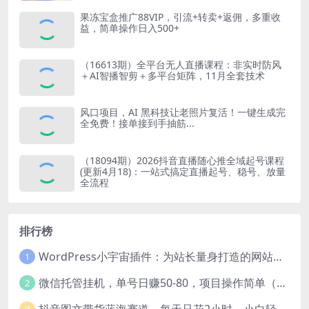
果冻宝盒推广88VIP，引流+转卖+返佣，多重收
益，简单操作日入500+
（16613期）全平台无人直播课程：非实时防风
＋AI智播智剪＋多平台矩阵，11月全套技术
风口项目，AI 黑科技让老照片复活！一键生成完
全免费！接单接到手抽筋...
（18094期）2026抖音直播随心推全域起号课程
(更新4月18)：一站式搞定直播起号、稳号、放量
全流程
排行榜
WordPress小宇宙插件：为站长量身打造的网站性能与SEO优化插件
1
微信托管挂机，单号日赚50-80，项目操作简单（附无限注册实名微信号教程）
2
抖音图文带货蓝海赛道，每天只花2小时，小白轻松过万