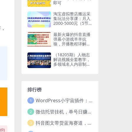
即可
淘宝虚拟整店搬运采
集玩法分享课：月入
2000-5000元（5节
容，
课）
最新火爆的抖音直播
弹幕小游戏羊羊抗
狼，开播教程详解，
轻松日入500
（18205期）人物志
解说视频全套教学，
多领域名人内容制
作，适配精选独家，
轻松赚取短视频分成
收益
排行榜
WordPress小宇宙插件：为站长量身打造的网站性能与SEO优化插件
1
微信托管挂机，单号日赚50-80，项目操作简单（附无限注册实名微信号教程）
2
抖音图文带货蓝海赛道，每天只花2小时，小白轻松过万
3
(
0
)