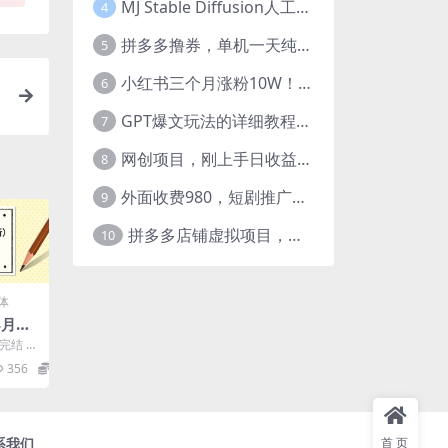
MJ Stable Diffusion人工智能绘画与设计-第6期AIGC课程（35节）
4
拼多多撸券，单机一天纯利润480，下半年收益更高，不限设备，不限IP。
5
小红书三个月涨粉10W！AI英语视频0成本制作，每天轻松日入2000+
6
GPT爆文玩法的详细教程，今日头条原创文章玩法实操讲解，简单操作月入5000
7
网创项目，刚上手日收益300-500左右，熟悉后日收益1500-3000
8
外面收费980，短剧推广最新搬运玩法，几分钟一个作品，日入1000
9
拼多多店铺虚拟项目，教科书式操作玩法，轻松月入1000
10
体
4月更
板，
完结 齐
猴帝底
356
19.9
系我们
首页