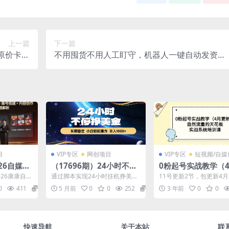
上一篇
下一篇
原价卡活
不用囤货不用人工盯守，机器人一键自动发资
稳定起量
源，多多虚拟副业每月稳定1-5W创收【揭秘】
目
VIP专区
网创项目
VIP专区
短视频/自媒
026自媒体
（17696期）24小时不停
0粉起号实战教学（
础规则×账
挣美金，长期稳定，绿色
新）自然流量的天花
026康康自媒
通过脚本实现24小时挂机挣美
11号更新2节，包更新4月
×直播起
稳定，日入1000+
实战系统培训课
零拆解短视
金，小白轻松操作，项目很稳定
齐模拟实操4月4号.mp4 
0
411
28.8
5 月前
0
0
252
19.9
3 年前
0
0
.
很稳定，支持任何形式考察...
层逻辑4月2...
00+核心
快速导航
关于本站
联