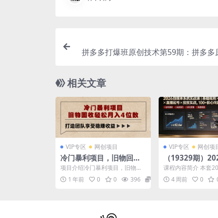
拼多多打爆班原创技术第59期：拼多多
动矩阵，轻松突破流量瓶颈
相关文章
VIP专区
网创项目
VIP专区
网创项
冷门暴利项目，旧物回收
（19329期）2
轻松月入4位数
系统实战课｜基
项目介绍冷门暴利项目，旧物回
课程内容简介 本套2
号搭建×内容创作
收轻松月入4位数，打造团队享受
体系统全阶课程，从
1 年前
0
0
396
29.9
4 周前
0
稳赚收益 课程目录一、...
频与直播完整运营体..
号×投放实战，1
问题解析