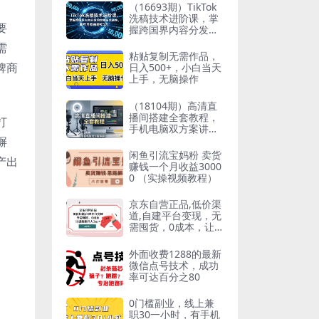
（16693期）TikTok
洗稿技术进阶课，掌
要
握跨国界内容分发的
完整技术链路，单号
需
月收益轻松5万
粘贴复制无需作品，
牌商
日入500+，小白当天
上手，无脑操作
（18104期）高清直
播间搭建全套教程，
打
手机电脑双方案讲
解，设备选型调试多
摒
机位实操教学
闲鱼引流宝妈粉 卖货
产出
赚钱一个月收益3000
0 （实操视频教程）
京东自营正品,低价渠
道,自建平台变现，无
需囤货，0成本，让
你快速月入3w＋
外面收费1288的最新
微信点号技术，成功
率可达百分之80
0门槛副业，线上兼
职30一小时，有手机