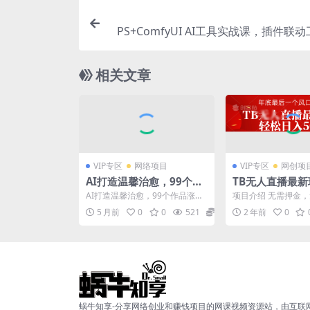
PS+ComfyUI AI工具实战课，插件联
高清重绘-抠图-生图生视
相关文章
VIP专区
网络项目
VIP专区
网创项
AI打造温馨治愈，99个作
TB无人直播最
品涨粉131W，涨粉天花
日入500+，0
AI打造温馨治愈，99个作品涨粉
项目介绍 无需押金
板，收益直接拉满，橱窗
轻松上手
131W，涨粉天花板，收益直接
镜，0违规，0违规，
5 月前
0
0
521
26.6
2 年前
0
拉满，橱窗带货轻松...
一台电脑一部手机，轻.
带货轻松玩转
蜗牛知享-分享网络创业和赚钱项目的网课视频资源站，由互联