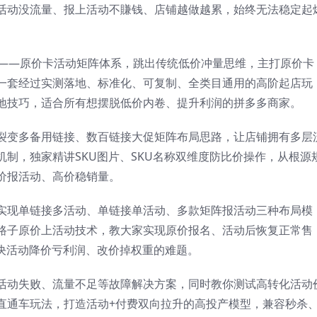
活动没流量、报上活动不賺钱、店铺越做越累，始终无法稳定起
术——原价卡活动矩阵体系，跳出传统低价冲量思维，主打原价卡
一套经过实测落地、标准化、可复制、全类目通用的高阶起店玩
地技巧，适合所有想摆脱低价内卷、提升利润的拼多多商家。
裂变多备用链接、数百链接大促矩阵布局思路，让店铺拥有多层
制，独家精讲SKU图片、SKU名称双维度防比价操作，从根源
价报活动、高价稳销量。
实现单链接多活动、单链接单活动、多款矩阵报活动三种布局模
路子原价上活动技术，教大家实现原价报名、活动后恢复正常售
解决活动降价亏利润、改价掉权重的难题。
活动失败、流量不足等故障解决方案，同时教你测试高转化活动
直通车玩法，打造活动+付费双向拉升的高投产模型，兼容秒杀