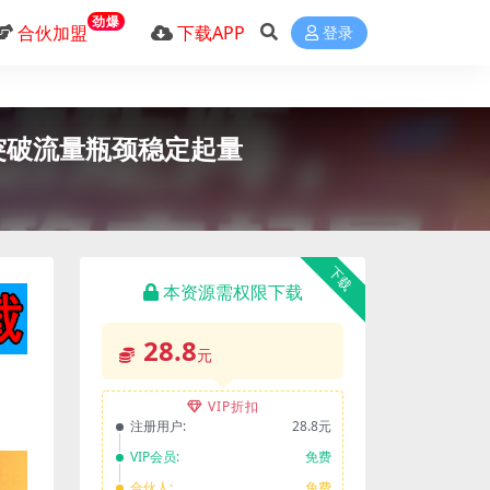
劲爆
合伙加盟
下载APP
登录
突破流量瓶颈稳定起量
下载
本资源需权限下载
28.8
元
VIP折扣
注册用户:
28.8元
VIP会员:
免费
合伙人:
免费