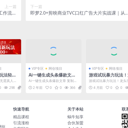
上一篇
下一篇
动工作流，
即梦2.0+剪映商业TVC口红广告大片实战课｜从
频全精通
分镜脚本创作到AI成片+后期精修，全流程打造
牌级产品广告
目
VIP专区
网创项目
VIP专区
网络项目
新玩法轻松
Ai一键生成头条爆款文章
游戏试玩暴力玩法！
违规，小白
复制粘贴即可简单易上手
项目单号日入200+
，无需真人出
Ai一键生成头条爆款文章 复制粘
游戏试玩暴力玩法！龙头
小白首选 日入500-1000+
动操作无脑上手，可
0违规只需
贴即可简单易上手小白首选 日入
号日入200+，全自动操
0
298
39.9
2 年前
0
0
366
36.6
4 月前
0
0
..
500-1000+...
手，可批量矩阵操作【...
矩阵操作【揭秘】
快速导航
关于本站
联
精品课程
蜗牛知享
引流涨粉
合伙加盟
网创