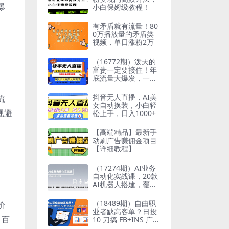
爆
小白保姆级教程！
有矛盾就有流量！80
0万播放量的矛盾类
视频，单日涨粉2万
（16772期）泼天的
富贵一定要接住！年
底流量大爆发，一部
手机轻松日入500+！
抖音无人直播，AI美
流
女自动换装，小白轻
规避
松上手，日入1000+
【高端精品】最新手
动刷广告赚佣金项目
【详细教程】
（17274期）AI业务
自动化实战课，20款
AI机器人搭建，覆盖
文案、播客、销售与
数据分析，打造自动
（18489期）自由职
价
化业务
业者缺高客单？日投
、百
10 刀搞 FB+INS 广
告，有人 10 天赚 30