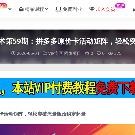
热门
五折
精品课程
免费副业
加入会员
术第59期：拼多多原价卡活动矩阵，轻松
2026-06-04
VIP专区
网络项目
0
0
375
价卡活动矩阵，轻松突破流量瓶颈稳定起量