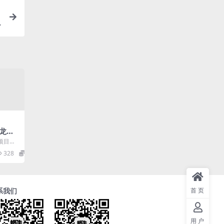
品
龙头
，全自
项目单
批量
作无脑上
328
19.9
系我们
首页
用户