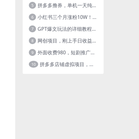
拼多多撸券，单机一天纯利润480，下半年收益更高，不限设备，不限IP。
5
小红书三个月涨粉10W！AI英语视频0成本制作，每天轻松日入2000+
6
GPT爆文玩法的详细教程，今日头条原创文章玩法实操讲解，简单操作月入5000
7
网创项目，刚上手日收益300-500左右，熟悉后日收益1500-3000
8
外面收费980，短剧推广最新搬运玩法，几分钟一个作品，日入1000
9
拼多多店铺虚拟项目，教科书式操作玩法，轻松月入1000
10