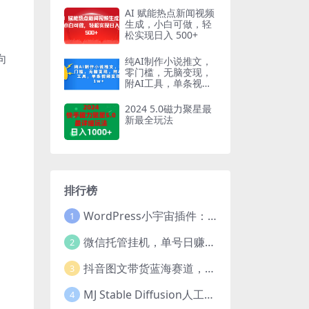
00 刀！【原创双语字
AI 赋能热点新闻视频
幕】
生成，小白可做，轻
松实现日入 500+
向
纯AI制作小说推文，
零门槛，无脑变现，
附AI工具，单条视频
变现1w
2024 5.0磁力聚星最
新最全玩法
排行榜
WordPress小宇宙插件：为站长量身打造的网站性能与SEO优化插件
1
微信托管挂机，单号日赚50-80，项目操作简单（附无限注册实名微信号教程）
2
抖音图文带货蓝海赛道，每天只花2小时，小白轻松过万
3
MJ Stable Diffusion人工智能绘画与设计-第6期AIGC课程（35节）
4