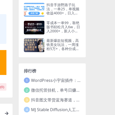
目！
抖音手游野路子玩
法，一单25，单视频
收益4000+，日入几
千轻轻松松，一部手
机即可操作，稳定玩
零成本一单99，靠绝
法， 小白轻松上手！
版书轻松月入6w，日
入2000+，新人小白
秒上手
最新爆款短视频，高
铁美女玩法，一周涨
粉5万+，各种分成引
流变现，每天稳定变
现1000+实战教程
排行榜
WordPress小宇宙插件：为站长量身打造的网站性能与SEO优化插件
1
(
0
)
微信托管挂机，单号日赚50-80，项目操作简单（附无限注册实名微信号教程）
2
抖音图文带货蓝海赛道，每天只花2小时，小白轻松过万
3
MJ Stable Diffusion人工智能绘画与设计-第6期AIGC课程（35节）
4