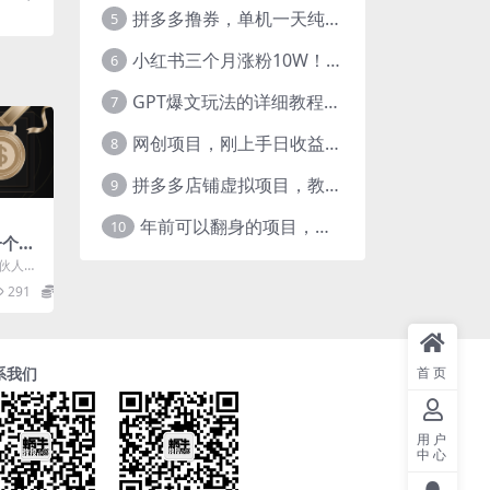
拼多多撸券，单机一天纯利润480，下半年收益更高，不限设备，不限IP。
5
小红书三个月涨粉10W！AI英语视频0成本制作，每天轻松日入2000+
6
GPT爆文玩法的详细教程，今日头条原创文章玩法实操讲解，简单操作月入5000
7
网创项目，刚上手日收益300-500左右，熟悉后日收益1500-3000
8
拼多多店铺虚拟项目，教科书式操作玩法，轻松月入1000
9
年前可以翻身的项目，日入2000+ 每单收益在300-3000之间，利润空间非常的大
10
个6-
合伙人，
个自.l
291
22.9
系我们
首页
用户
中心