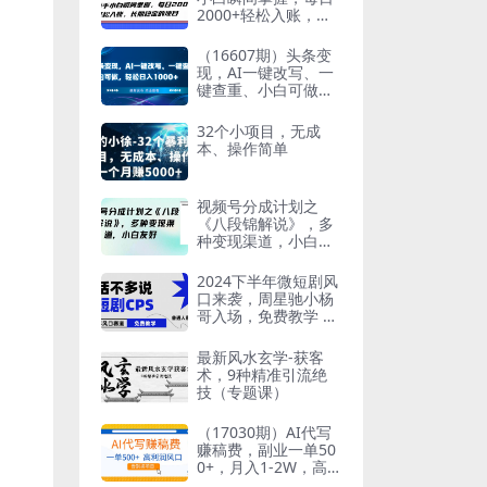
2000+轻松入账，长
期稳定的项目
（16607期）头条变
现，AI一键改写、一
键查重、小白可做，
轻松日入1000+
32个小项目，无成
本、操作简单
视频号分成计划之
《八段锦解说》，多
种变现渠道，小白友
好（教程+素材）
2024下半年微短剧风
口来袭，周星驰小杨
哥入场，免费教学 适
用小白 月入2w+
最新风水玄学-获客
术，9种精准引流绝
技（专题课）
（17030期）AI代写
赚稿费，副业一单50
0+，月入1-2W，高
利润风口，告别换项