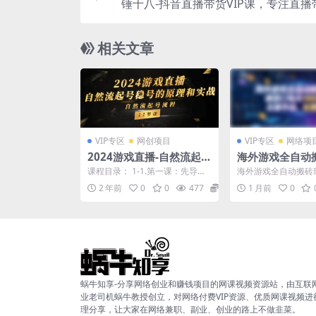
锤十八-抖音直播带货VIP课，专注直播
相关文章
VIP专区
网创项目
VIP专区
网络项
2024游戏直播-自然流起
海外游戏全自动
号稳号的原理和实战，自
法，单窗口每天1
课程目录： 1-1.第一课：先导课_
海外游戏全自动搬砖
然流起号流程（11节）
右，无需手动，
1.mp4 1-2.第二课：流量推荐的
口每天100左右，无
2 年前
0
0
477
38.8
1 月前
0
底层逻...
期稳定！【揭秘】 两款
定！【揭秘】
蜗牛知享-分享网络创业和赚钱项目的网课视频资源站，由互联
业老司机蜗牛教授创立，对网络付费VIP资源、优质网课视频进
理分享，让大家在网络兼职、副业、创业的路上不做韭菜。