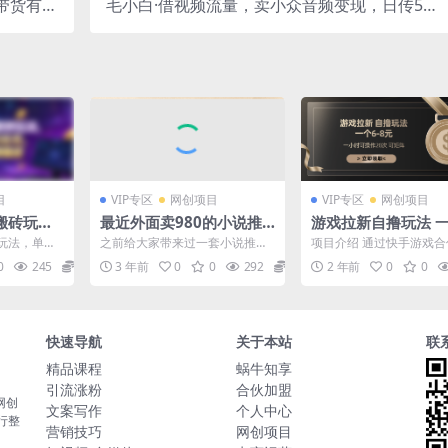
带货有效
毛小白·借视频流量，卖小众音频变现，日传5视
盈利模式
频无人值守躺赚项目！
目
VIP专区
网创项目
VIP专区
网创项目
搬砖玩
最近外面卖980的小说推
游戏拉新自撸玩法 一
00左
文变现项目：新玩法更
8 日入300+
玩法，单窗
之前给大家带来过一套小说推文
项目介绍 通过快手游戏
长期稳
新，更加完善，内含2500
需手动，长
的项目玩法，但是有些地方讲的
发布作品进行自.lu，到达一
0
245
39.9
3 年前
0
0
292
19.9
2 年前
0
0
...
不是很完善！ 同时最近有...
u的一个玩法。...
G素材
快速导航
关于本站
联
精品课程
蜗牛知享
引流涨粉
合伙加盟
网创
文案写作
个人中心
行整
营销技巧
网创项目