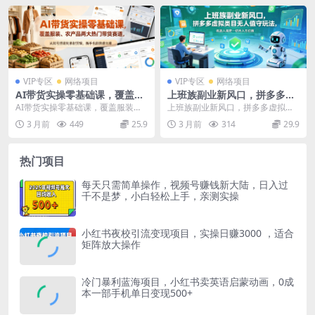
VIP专区
网络项目
VIP专区
网络项目
AI带货实操零基础课，覆盖服
上班族副业新风口，拼多多虚
装、农产品两大热门带货赛
拟类目无人值守玩法，机器人
AI带货实操零基础课，覆盖服装、
上班族副业新风口，拼多多虚拟类
道，从账号搭建到素材剪辑，
搞定一切月入五位数【揭秘】
农产品两大热门带货赛道，从账号
目无人值守玩法，机器人搞定一切
3 月前
449
25.9
3 月前
314
29.9
新手也能快速出单
搭建到素材剪辑，新...
月入五位数【揭秘】 ...
热门项目
每天只需简单操作，视频号赚钱新大陆，日入过
千不是梦，小白轻松上手，亲测实操
小红书夜校引流变现项目，实操日赚3000 ，适合
矩阵放大操作
冷门暴利蓝海项目，小红书卖英语启蒙动画，0成
本一部手机单日变现500+