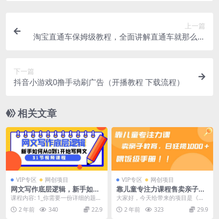
上一篇
淘宝直通车保姆级教程，全面讲解直通车就那么简
单
下一篇
抖音小游戏0撸手动刷广告（开播教程 下载流程）
相关文章
VIP专区
网创项目
VIP专区
网创项目
网文写作底层逻辑，新手如何
靠儿童专注力课程售卖亲子育
从0到1开始写网文（31节课）
儿课程，日暴力狂揽1000+，
课程内容: 1_你需要一份详细的题材
大家好，今天给带来的项目是《靠
喂饭手册分享
分析_1080p.mp4 2_你需要一个正
儿童专注力课程售卖亲子育儿课
2 年前
340
22.9
2 年前
323
29.9
确...
程，日暴力狂揽1000...