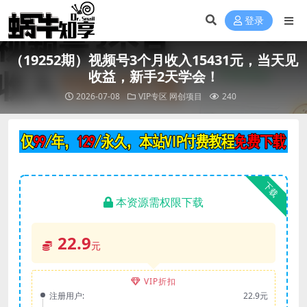
登录
（19252期）视频号3个月收入15431元，当天见
收益，新手2天学会！
2026-07-08
VIP专区
网创项目
240
下载
本资源需权限下载
22.9
元
VIP折扣
注册用户:
22.9元