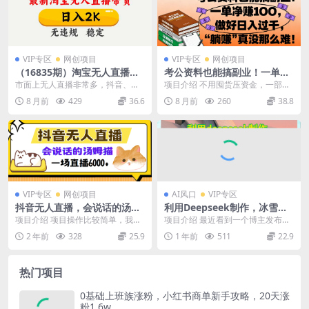
VIP专区
网创项目
VIP专区
网创项目
（16835期）淘宝无人直播
考公资料也能搞副业！一单净
【最新】，独家技术，日入2K
赚 100，做好日入过千，“躺
市面上无人直播非常多，抖音、快
项目介绍 不用囤货压资金，一部手
+，无违规无封号，可矩阵，
赚” 真没那么难！
手、蝴蝶号，转播 录播 数字人，五
机就能操作，时间自由灵活，不管
8 月前
429
36.6
8 月前
260
38.8
长期稳定
花八门，但是唯独...
是上班族还是学生党...
VIP专区
网创项目
AI风口
VIP专区
抖音无人直播，会说话的汤姆
利用Deepseek制作，冰雪风
猫弹幕互动小游戏，两场直播
景视频
项目介绍 项目操作比较简单，我们
项目介绍 最近看到一个博主发布了
6000+
通过雷电模拟器，安装一款破解版
10多条视频就涨粉了8W，发的内容
2 年前
328
25.9
1 年前
511
22.9
的汤姆猫游戏，利用...
就是把城市变成...
热门项目
0基础上班族涨粉，小红书商单新手攻略，20天涨
粉1.6w