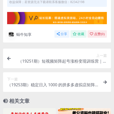
收益保障；若资源无法下载请联系客服微信：82342198
蜗牛知享
分享
收藏
点赞(
0
)
上一篇
（19251期）短视频矩阵起号涨粉变现训练营｜多
类目剪辑·矩阵起号·账号出售，零基础无露脸稳涨粉
落地变现全课
下一篇
（19253期）稳定日入 1000 的拼多多虚拟店矩阵，
全套实操教学
相关文章