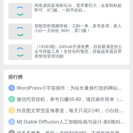
闲鱼虚拟蓝海新玩法，需求量巨大，会复制粘贴
即可，0门槛，一部手机轻...
智能货柜视频审核，几秒一单，多劳多得，新人
小白一天轻松 300+，零门槛！
（19283期）Github开源免费，目前最满意的公
众号排版工具！支持实时预览，排版超美观且带
表情包管理功能
排行榜
WordPress小宇宙插件：为站长量身打造的网站性能与SEO优化插件
1
微信托管挂机，单号日赚50-80，项目操作简单（附无限注册实名微信号教程）
2
抖音图文带货蓝海赛道，每天只花2小时，小白轻松过万
3
MJ Stable Diffusion人工智能绘画与设计-第6期AIGC课程（35节）
4
拼多多撸券，单机一天纯利润480，下半年收益更高，不限设备，不限IP。