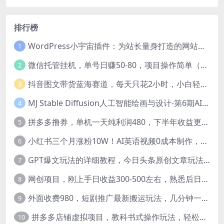
排行榜
WordPress小宇宙插件：为站长量身打造的网站性能与SEO优化插件
1
微信托管挂机，单号日赚50-80，项目操作简单（附无限注册实名微信号教程）
2
抖音图文带货蓝海赛道，每天只花2小时，小白轻松过万
3
MJ Stable Diffusion人工智能绘画与设计-第6期AIGC课程（35节）
4
拼多多撸券，单机一天纯利润480，下半年收益更高，不限设备，不限IP。
5
小红书三个月涨粉10W！AI英语视频0成本制作，每天轻松日入2000+
6
GPT爆文玩法的详细教程，今日头条原创文章玩法实操讲解，简单操作月入5000
7
网创项目，刚上手日收益300-500左右，熟悉后日收益1500-3000
8
外面收费980，短剧推广最新搬运玩法，几分钟一个作品，日入1000
9
拼多多店铺虚拟项目，教科书式操作玩法，轻松月入1000
10