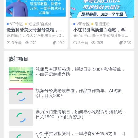
VIP专区
短视频/自媒体
VIP专区
引流涨粉
最新抖音美女号起号教程，快
小红书引高质量白领粉，单号
速十万粉，一部手机就可以操
日引300+，可放大操作，爆粉
课程简介： 今天分享的项目是：z
在小红书上做任何事都需具备目标
作！
秘籍！30s一个作品
先生最新抖音美女号起号教程，快
意识，得先思索做此事的意图。 那
3 年前
272
19.9
2 年前
305
22.9
速十万粉，一部手机...
么，你做小红书究竟...
热门项目
视频号变现新秘籍，解锁日进 500+ 蓝海策略，
小白开启躺赚之路
视频号经典老歌赛道，作品制作简单、AI纯原
创，日入500+
暴力冷门蓝海项目，如何靠小吃秘方引爆私域，
日入1300 （附配方资源）
小红书卖虚拟资料，一单净赚9.9-49.9之间，日