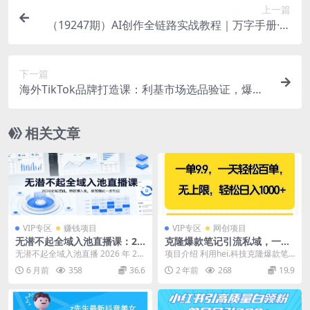
上一篇
（19247期）AI创作全链路实战教程｜万字手册·提
示词拆解·9节工作流课，打造稳定高质量AI视频作
品
下一篇
海外TikTok品牌打造课：利基市场选品验证，爆款
短视频AI内容付费投放教学
相关文章
VIP专区
赚钱项目
VIP专区
网创项目
无潜不起全域入池直播课：20
克隆爆款笔记引流私域，一单
26全域逻辑，短视频入池，标
9.9，一天百单无上限，不挑
无潜不起全域入池直播 2026 年 2
项目介绍 利用hei.科技克隆爆款笔
签强化一步到位
人，小白当天上手，轻松日入
月大课，价值 1899 元纯实战干
记引流私域，自己随意定价，一天1
6 月前
358
36.6
2 年前
268
19.9
1000+
货，专...
00-300...