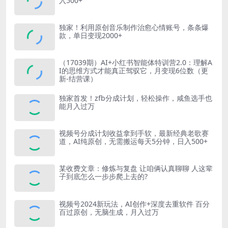
入500+
独家！利用原创音乐制作治愈心情账号，条条爆
款，单日变现2000+
（17039期）AI+小红书智能体特训营2.0：理解A
I的思维方式才能真正驾驭它，月变现6位数（更
新-结营课）
独家首发！zfb分成计划，轻松操作，咸鱼选手也
能月入过万
视频号分成计划收益拿到手软，最新经典老歌赛
道，AI纯原创，无需搬运每天5分钟，日入500+
某收费文章：修炼与复盘 让咱俩认真聊聊 人这辈
子到底怎么一步步爬上去的?
视频号2024新玩法，AI创作+深度去重软件 百分
百过原创，无脑生成，月入过万