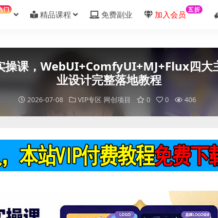
热门
五折
精品课程
免费副业
加入会员
实操课，WebUI+ComfyUI+MJ+Flu
业设计完整落地教程
2026-07-08
VIP专区
网创项目
0
0
406