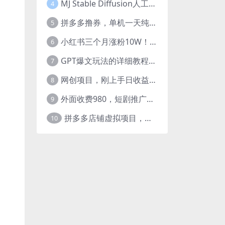
MJ Stable Diffusion人工智能绘画与设计-第6期AIGC课程（35节）
4
拼多多撸券，单机一天纯利润480，下半年收益更高，不限设备，不限IP。
5
小红书三个月涨粉10W！AI英语视频0成本制作，每天轻松日入2000+
6
GPT爆文玩法的详细教程，今日头条原创文章玩法实操讲解，简单操作月入5000
7
网创项目，刚上手日收益300-500左右，熟悉后日收益1500-3000
8
外面收费980，短剧推广最新搬运玩法，几分钟一个作品，日入1000
9
拼多多店铺虚拟项目，教科书式操作玩法，轻松月入1000
10