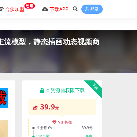
劲爆
合伙加盟
下载APP
登录
x四大主流模型，静态插画动态视频商
下载
本资源需权限下载
39.9
元
VIP折扣
注册用户:
39.9元
VIP会员:
免费