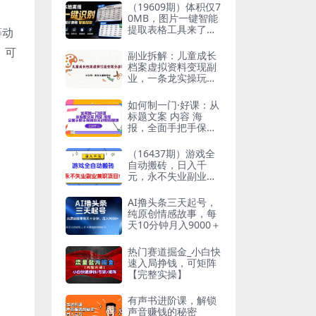
（19609期）体积仅7
0MB，图片一键智能
提取表格工具来了！
等动
完全免费且离线使
，可
用，FastOCR智能表
副业拆解：儿童成长
格识别软件V1.0
档案虚拟资料变现副
业，一条龙实操玩法
（教程 素材）
如何制一门·好课：从
标题文案 内容 海
报，全面手把手保姆
级实战教你做课
（16437期）游戏全
自动搬砖，日入千
元，永不失业副业兼
职项目！
AI撸头条三天起号，
纯原创情感故事，每
天10分钟月入9000＋
热门赛道掘金_小白快
速入局挣钱，可矩阵
【完整实操】
有声书进阶课，解锁
声音赚钱的秘密