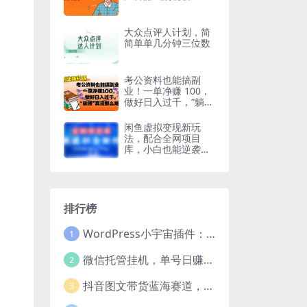
大众点评人计划，简
简单单几分钟三位数
考公资料也能搞副
业！一单净赚 100，
做好日入过千，“躺
赚” 真没那么难！
闲鱼虚拟变现新玩
法，配合全网项目
库，小白也能逆袭日
入2000+
排行榜
WordPress小宇宙插件：为站长量身打造的网站性能与SEO优化插件
1
微信托管挂机，单号日赚50-80，项目操作简单（附无限注册实名微信号教程）
2
抖音图文带货蓝海赛道，每天只花2小时，小白轻松过万
3