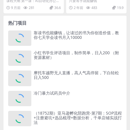
格实战营2.0：零代码自动化办
字聊天 小白也能日入三位数
课程大纲 第一课：AI自动化办公时
只要有手就能赚钱
公，适合多职业月收入增加2
不赚钱来打我
代，从第一张多维表格开始 Excel数
9 月前
281
36.6
2 年前
483
19.9
万元
据处理繁...
热门项目
靠读书也能赚钱，让读过的书为你创造价值，教
你七天学会读书月入10000
小红书学生评语项目，制作简单，日入200 （附
资源素材）
摩托车越野无人直播，高人气高停留，下白轻松
日入500
冷门暴力试药员中介
（18752期）亚马逊孵化陪跑营-第7期：SOP流程
+注册避坑+选品梳理+数据分析，千单店铺实战打
法