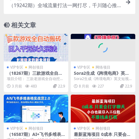
（19242期）全域流量打法一网打尽，千川随心推
从基础功能到高阶投放，助你低成本高效起号稳产
相关文章
VIP专区
网创项目
VIP专区
网络项目
（18267期）三款游戏全自动
Sora2生成《跨境电商》英文
打金，日入1000+，全职副业
短视频，实操搭建教学课，通
项目介绍： 三款老游戏全自动挖金
Sora2生成《跨境电商》英文短视
皆可做！
俗易懂，包教包会
项目，项目持续稳定运行三年时
频，实操搭建教学课，通俗易懂，
3 月前
483
22.9
8 月前
227
22.9
间，每天轻松日入10...
包教包会 项目介...
VIP专区
网创项目
VIP专区
网创项目
（16587期）AI+飞书多维表
最新蓝海项目 0成本 只要会打