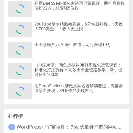
利用DeepSeek做AI古诗词启蒙视频，两个月直接
涨粉22W，总变现5位数
YouTube复制粘贴撸美金，5分钟就熟练，1天收
入700美金！！收入无上限，...
十天涨粉八万,AI养生赛道，两月变现19万
（18296期）闲鱼虚拟从0到1系统化运营课程：
标准化打法拆解 + 高效出单全链路教学，新手也
能日出100单
用DeepSeek+即梦做文学名著解读赛道，流量暴
涨暴力变现，89条作品变现20万
排行榜
WordPress小宇宙插件：为站长量身打造的网站性能与SEO优化插件
1