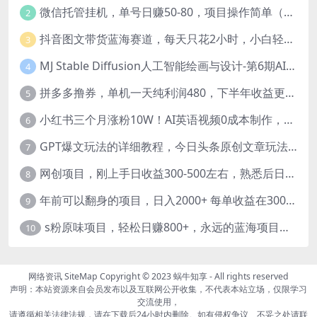
微信托管挂机，单号日赚50-80，项目操作简单（附无限注册实名微信号教程）
2
抖音图文带货蓝海赛道，每天只花2小时，小白轻松过万
3
MJ Stable Diffusion人工智能绘画与设计-第6期AIGC课程（35节）
4
拼多多撸券，单机一天纯利润480，下半年收益更高，不限设备，不限IP。
5
小红书三个月涨粉10W！AI英语视频0成本制作，每天轻松日入2000+
6
GPT爆文玩法的详细教程，今日头条原创文章玩法实操讲解，简单操作月入5000
7
网创项目，刚上手日收益300-500左右，熟悉后日收益1500-3000
8
年前可以翻身的项目，日入2000+ 每单收益在300-3000之间，利润空间非常的大
9
s粉原味项目，轻松日赚800+，永远的蓝海项目，无脑操作也能直接出单 人...
10
网络资讯
SiteMap
Copyright © 2023
蜗牛知享
- All rights reserved
声明：本站资源来自会员发布以及互联网公开收集，不代表本站立场，仅限学习
交流使用，
请遵循相关法律法规，请在下载后24小时内删除。如有侵权争议、不妥之处请联