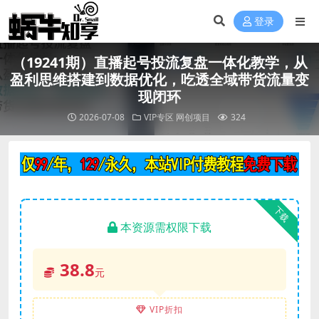
登录
（19241期）直播起号投流复盘一体化教学，从
盈利思维搭建到数据优化，吃透全域带货流量变
现闭环
2026-07-08
VIP专区
网创项目
324
下载
本资源需权限下载
38.8
元
VIP折扣