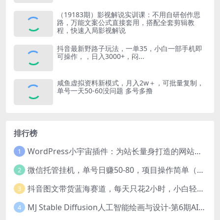
（19183期）影视解说实训课：不用自研创作思
路，万能文案公式直接套用，搭配全套剪辑教
程，快速入局影视解说
抖音最新野路子玩法，一单35，小白一部手机即
可操作，，日入3000+，闷...
咸鱼虚拟资料新模式，月入2w＋，可批量复制，
单号一天50-60没问题 多号多撸
排行榜
WordPress小宇宙插件：为站长量身打造的网站性能与SEO优化插件
1
微信托管挂机，单号日赚50-80，项目操作简单（附无限注册实名微信号教程）
2
抖音图文带货蓝海赛道，每天只花2小时，小白轻松过万
3
MJ Stable Diffusion人工智能绘画与设计-第6期AIGC课程（35节）
4