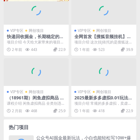
VIP专区
网创项目
VIP专区
网创项目
快递回收掘金，长期稳定的副
全网首发【搜狐音频挂机】独
业，轻松日入2000+，新手小
家技术，项目红利期，可矩阵
项目介绍 今天给大家带来的项目是
项目介绍 这次挂J依托的是搜狐这平
白当天上手
可放大，稳定月入8000+
《快递回收掘金，长期稳定的副
台，可能有很多小伙伴了解过搜狐
2 年前
443
22.9
1 年前
523
39.9
业，新手小白当天上手...
视频的玩法，但此...
VIP专区
网创项目
VIP专区
网创项目
（18961期）闲鱼虚拟商品 全
2025最新多多虚拟0.01玩法！
类别违规敏感词清单（2026最
虚拟也有新世界，轻松日入25
课程介绍 闲鱼虚拟商品 全类别违规
项目介绍 常规的多多虚拟，卖虚拟
新），卖教程/AI资料/剪辑制
00!
敏感词清单（2026最新），卖教程/
资料，做网盘拉新，兄弟们应该都
2 月前
468
25.9
1 年前
418
22.9
版类必避
AI资料/...
见识过了。 但是，...
热门项目
公众号AI掘金最新玩法，小白也能轻松写10W+爆