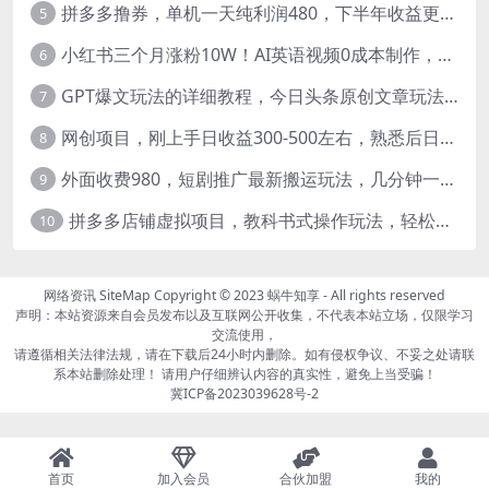
拼多多撸券，单机一天纯利润480，下半年收益更高，不限设备，不限IP。
5
小红书三个月涨粉10W！AI英语视频0成本制作，每天轻松日入2000+
6
GPT爆文玩法的详细教程，今日头条原创文章玩法实操讲解，简单操作月入5000
7
网创项目，刚上手日收益300-500左右，熟悉后日收益1500-3000
8
外面收费980，短剧推广最新搬运玩法，几分钟一个作品，日入1000
9
拼多多店铺虚拟项目，教科书式操作玩法，轻松月入1000
10
网络资讯
SiteMap
Copyright © 2023
蜗牛知享
- All rights reserved
声明：本站资源来自会员发布以及互联网公开收集，不代表本站立场，仅限学习
交流使用，
请遵循相关法律法规，请在下载后24小时内删除。如有侵权争议、不妥之处请联
系本站删除处理！ 请用户仔细辨认内容的真实性，避免上当受骗！
冀ICP备2023039628号-2
首页
加入会员
合伙加盟
我的
page contents