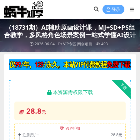
登录
（18731期）AI辅助原画设计课，MJ+SD+PS组
合教学，多风格角色场景案例一站式学懂AI设计
2026-06-04
VIP专区
网创项目
493
下载
本资源需权限下载
28.8
元
VIP折扣
注册用户:
28.8元