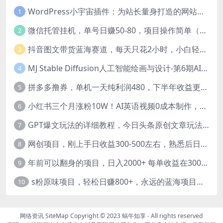
WordPress小宇宙插件：为站长量身打造的网站性能与SEO优化插件
1
微信托管挂机，单号日赚50-80，项目操作简单（附无限注册实名微信号教程）
2
抖音图文带货蓝海赛道，每天只花2小时，小白轻松过万
3
MJ Stable Diffusion人工智能绘画与设计-第6期AIGC课程（35节）
4
拼多多撸券，单机一天纯利润480，下半年收益更高，不限设备，不限IP。
5
小红书三个月涨粉10W！AI英语视频0成本制作，每天轻松日入2000+
6
GPT爆文玩法的详细教程，今日头条原创文章玩法实操讲解，简单操作月入5000
7
网创项目，刚上手日收益300-500左右，熟悉后日收益1500-3000
8
年前可以翻身的项目，日入2000+ 每单收益在300-3000之间，利润空间非常的大
9
s粉原味项目，轻松日赚800+，永远的蓝海项目，无脑操作也能直接出单 人...
10
网络资讯
SiteMap
Copyright © 2023
蜗牛知享
- All rights reserved