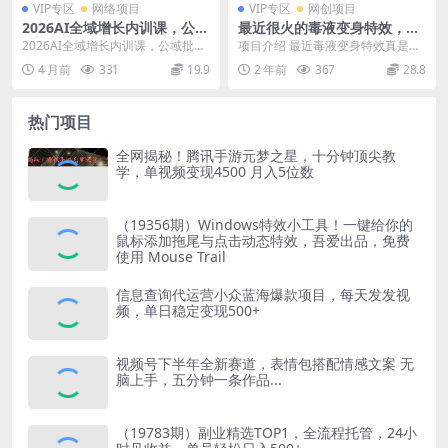
VIP专区
网络项目
VIP专区
网创项目
2026AI全域增长内训课，公域
最近很火的毒液变身特效，一
批量出爆款，私域精准做转
单3元一天收入200+，操作简
2026AI全域增长内训课，公域批量
项目介绍 最近毒液变身特效真是火
化，用AI打通1000W净利的方
单当天可见收益
出爆款，私域精准做转化，用AI打
遍全网！大家刷短视频的时候，肯
4 月前
331
19.9
2 年前
367
28.8
法论
通1000W...
定经常能刷到这类视...
热门项目
全网揭秘！腾讯手游元梦之星，十分钟顶尖教
学，单视频变现4500 月入5位数
（19356期）Windows特效小工具！一键给你的
鼠标添加拖尾与点击动态特效，吾爱出品，免费
使用 Mouse Trail
信息查询代运营小众蓝海爆款项目，每天发发视
频，单日稳定变现500+
视频号下半年全新赛道，表情包搭配情感文案 无
脑上手，五分钟一条作品...
（19783期）副业精选TOP1，全流程托管，24小