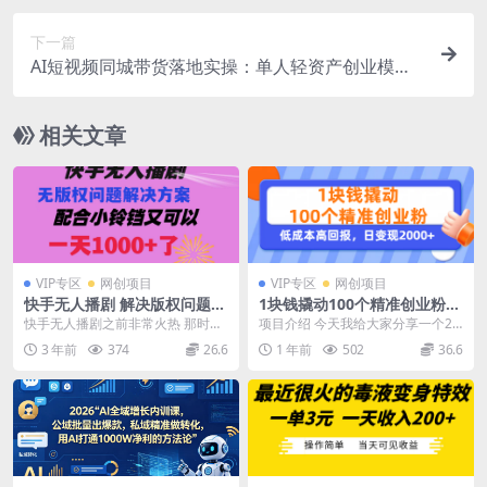
下一篇
AI短视频同城带货落地实操：单人轻资产创业模式
玩转电商同城爆单
相关文章
VIP专区
网创项目
VIP专区
网创项目
快手无人播剧 解决版权问题教
1块钱撬动100个精准创业粉，
程 配合小铃铛又可以1天1000
单人单日引流500+创业粉，日
快手无人播剧之前非常火热 那时候
项目介绍 今天我给大家分享一个20
了
变现2000+
同行也多 也比较卷 自从上次打击之
25年我们工作室最新测试出来的引
3 年前
374
26.6
1 年前
502
36.6
后 很多短文爽...
流创业粉的方法...