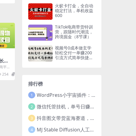
火蚁卡打金，全自动
稳定打法，单机收益
600
TikTok电商带货特训
营，跟随时代潮流，
跨境掘金（8节课）
视频号0成本做玄学
轻松交付一单赚200
引流方式简单快捷
长期
（教程+软件）
00
商平
买低于
254
28.8
.
排行榜
WordPress小宇宙插件：为站长量身打造的网站性能与SEO优化插件
1
微信托管挂机，单号日赚50-80，项目操作简单（附无限注册实名微信号教程）
2
抖音图文带货蓝海赛道，每天只花2小时，小白轻松过万
3
MJ Stable Diffusion人工智能绘画与设计-第6期AIGC课程（35节）
4