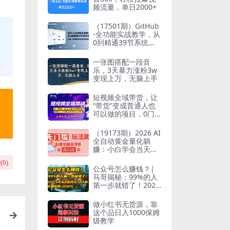
频流量，单日2000+
（17501期）GitHub
-全功能实战教学，从
0到精通39节系统
课，小白一学就会彻
底吃透版本控制
一张图搭配一段音
乐，3天暴力涨粉3w
变现上万，无脑上手
短视频全域带货，让
“带货”变成普通人也
可以做的项目，0门
槛也可以月入3万加
（19173期）2026 AI
全自动黄金量化躺
赚：小白学会当天学
会，月入2W！
(
0
)
公众号怎么赚钱？|
马哥揭秘：99%的人
第一步就错了！2025
年从0到月入3万+的
正确流程 (SOP)
做小红书无货源，靠
这个品日入1000保姆
级教学