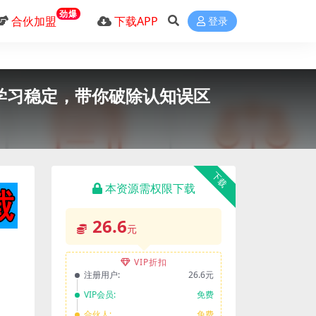
劲爆
合伙加盟
下载APP
登录
交学习稳定，带你破除认知误区
下载
本资源需权限下载
26.6
元
VIP折扣
注册用户:
26.6元
VIP会员:
免费
合伙人:
免费