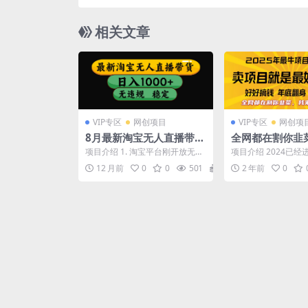
真简单（附详
相关文章
VIP专区
网创项目
VIP专区
网创项
8月最新淘宝无人直播带
全网都在割你韭
货，日入1000+，独家技
教你做镰刀。卖
项目介绍 1. 淘宝平台刚开放无人
项目介绍 2024已
术，无违规无封号，操作
最好的项目，20
直播，蓝海期2. 打开淘宝的客户
刺阶段，好好想想，
12 月前
0
0
501
19.9
2 年前
0
都是想购物的客...
搞到钱了吗？ 在知...
简单，长期稳定【揭秘】
互联网项目