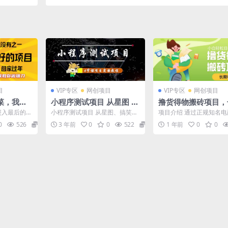
细教程）
结)：狗毛不懂的小白，7天入门AI软件开发，立
即做出可变现的软件
目
VIP专区
网创项目
VIP专区
网创项目
菜，我来
小程序测试项目 从星图 搞
撸货得物搬砖项目，
项目就是
笑 网易云 实拍 单品爆破
稳定，小白轻松日入5
经进入最后的冲
小程序测试项目 从星图、搞笑、
项目介绍 通过正规知名电
25年最牛
抖音抖推猫小程序变现
➕
今年的你，
网易云、实拍、单品爆破几个维
台，以我们给你的方案购
0
526
38.8
3 年前
0
0
522
19.9
1 年前
0
0
度教你通过抖音抖推猫小...
市场价的商品,去卖到得物..