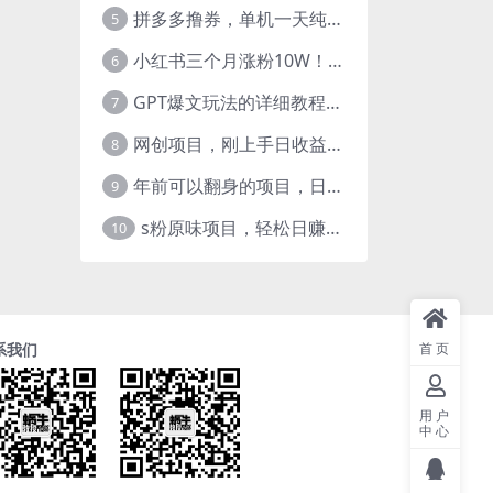
拼多多撸券，单机一天纯利润480，下半年收益更高，不限设备，不限IP。
5
小红书三个月涨粉10W！AI英语视频0成本制作，每天轻松日入2000+
6
GPT爆文玩法的详细教程，今日头条原创文章玩法实操讲解，简单操作月入5000
7
网创项目，刚上手日收益300-500左右，熟悉后日收益1500-3000
8
年前可以翻身的项目，日入2000+ 每单收益在300-3000之间，利润空间非常的大
9
s粉原味项目，轻松日赚800+，永远的蓝海项目，无脑操作也能直接出单 人...
10
首页
系我们
用户
中心