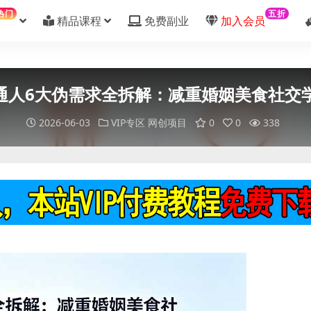
热门
五折
精品课程
免费副业
加入会员
普通人6大伪需求全拆解：减重婚姻美食社
2026-06-03
VIP专区
网创项目
0
0
338