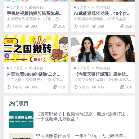
VIP专区
赚钱项目
VIP专区
网络项目
手机短视频拍摄剪辑系统课：
AI赋能猫咪轻动漫，40个作品
从入门到高手，零基础轻松拍
涨粉152.8W，日收益5张+副
本课程专为零基础小白打造，覆盖
AI赋能猫咪轻动漫，40个作品涨粉
出优质视频
业标杆赛道，新手直接上手，
手机短视频拍摄与剪辑全流程。课
152.8W，日收益5张+副业标杆赛
4 月前
390
36.6
4 月前
509
39.9
保姆级玩法拆解
程包含稳定器调平、各...
道，新手直...
VIP专区
网创项目
VIP专区
网络项目
外面收费8888的链游‘二之
《淘宝天猫打爆班》原创技术
国’搬砖项目，20开日收益400
第79期：明星同款方向
《二之国：交错世界》，别名“宫崎
《淘宝天猫打爆班》原创技术第79
【详细操作教程】
骏版传奇” 目前搬砖圈子NO1，没有
期：明星同款方向 想要在红海赛道
3 年前
308
19.9
5 月前
435
36.6
什么号吹嘘的...
站稳脚跟，靠的不...
热门项目
【蓝海野路子】视频号玩短剧，搬运+连爆打法，
一个视频爆几万收益！
中间商赚差价玩法，一单5-10元，无上限做单，