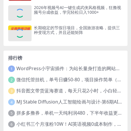
2026年视频号AI一键生成武侠风格视频，狂撸视
频号分成收益，学完轻松日入1000+
长期稳定的节假日项目，全国旅游攻略，提供三
种变现方式，并且还能矩阵
排行榜
WordPress小宇宙插件：为站长量身打造的网站性能与SEO优化插件
1
微信托管挂机，单号日赚50-80，项目操作简单（附无限注册实名微信号教程）
2
抖音图文带货蓝海赛道，每天只花2小时，小白轻松过万
3
MJ Stable Diffusion人工智能绘画与设计-第6期AIGC课程（35节）
4
拼多多撸券，单机一天纯利润480，下半年收益更高，不限设备，不限IP。
5
小红书三个月涨粉10W！AI英语视频0成本制作，每天轻松日入2000+
6