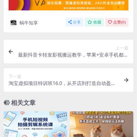
蜗牛知享
分享
收藏
点赞(
0
)
上一篇
最新抖音卡转发影视搬运教学，苹果+安卓手机都可
以，需要特定抖音版本，效果自行测试
下一篇
淘宝虚拟项目特训班16.0，从开店到打造自动盈利
店铺，借助AI选品，单品收益10W+（完结）
相关文章