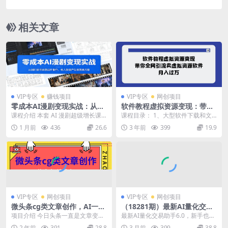
发货，24 小时机器人运营，做好轻松月入 1-5W
相关文章
VIP专区
赚钱项目
VIP专区
网创项目
零成本AI漫剧变现实战：从0
软件教程虚拟资源变现：带你
到1起号运营成片制作，单人
全网引流卖虚拟资源软件，月
课程介绍 本套 AI 漫剧超级增长课
课程目录： 1、大型软件下载和文
轻资产生意落地方案
入过万（11节课）
主打单人轻资产创业，完整教授从
件图片处理 2、帐号注册，公域私
1 月前
436
26.6
3 年前
399
19.9
零搭建 AI ...
域平台布局 3、...
VIP专区
网创项目
VIP专区
网创项目
微头条cg类文章创作，AI一键
（18281期）最新AI量化交易
生成爆文，热度高，流量大，
6.0，24小时自动运行，绿色
项目介绍 今日头条一直是文章变现
最新AI量化交易助手6.0，新手也能
亲测单日变现200＋，小白快
稳定！日入1000+
中的一个热门平台，关于赛道的选
轻松上手！绿色稳定 24小时自动运
2 年前
391
28.8
3 月前
399
38.8