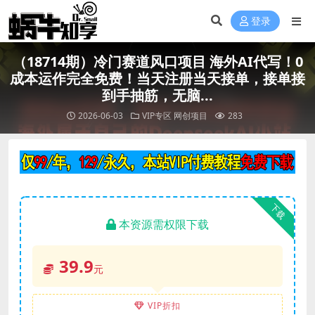
登录
（18714期）冷门赛道风口项目 海外AI代写！0
成本运作完全免费！当天注册当天接单，接单接
到手抽筋，无脑...
2026-06-03
VIP专区
网创项目
283
下载
本资源需权限下载
39.9
元
VIP折扣