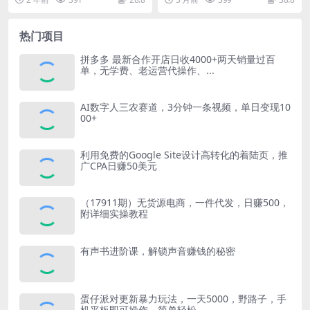
速上手
择也五花八门，但无...
行，不用熬...
热门项目
拼多多 最新合作开店日收4000+两天销量过百
单，无学费、老运营代操作、...
AI数字人三农赛道，3分钟一条视频，单日变现10
00+
利用免费的Google Site设计高转化的着陆页，推
广CPA日赚50美元
（17911期）无货源电商，一件代发，日赚500，
附详细实操教程
有声书进阶课，解锁声音赚钱的秘密
蛋仔派对更新暴力玩法，一天5000，野路子，手
机平板即可操作，简单轻松...