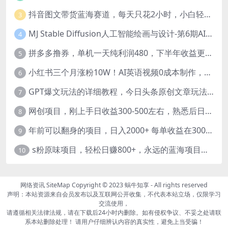
抖音图文带货蓝海赛道，每天只花2小时，小白轻松过万
3
MJ Stable Diffusion人工智能绘画与设计-第6期AIGC课程（35节）
4
拼多多撸券，单机一天纯利润480，下半年收益更高，不限设备，不限IP。
5
小红书三个月涨粉10W！AI英语视频0成本制作，每天轻松日入2000+
6
GPT爆文玩法的详细教程，今日头条原创文章玩法实操讲解，简单操作月入5000
7
网创项目，刚上手日收益300-500左右，熟悉后日收益1500-3000
8
年前可以翻身的项目，日入2000+ 每单收益在300-3000之间，利润空间非常的大
9
s粉原味项目，轻松日赚800+，永远的蓝海项目，无脑操作也能直接出单 人...
10
网络资讯
SiteMap
Copyright © 2023
蜗牛知享
- All rights reserved
声明：本站资源来自会员发布以及互联网公开收集，不代表本站立场，仅限学习
交流使用，
请遵循相关法律法规，请在下载后24小时内删除。如有侵权争议、不妥之处请联
系本站删除处理！ 请用户仔细辨认内容的真实性，避免上当受骗！