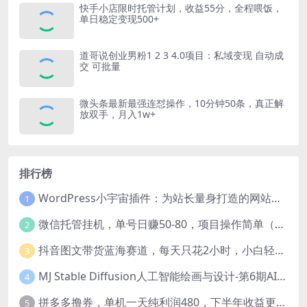
快手小店限时托管计划，收益55分，全程喂饭，
单日稳定变现500+
道哥说创业男粉1 2 3 4.0项目：私域变现 自动成
交 可批量
微头条最新最强连怼操作，10分钟50条，真正解
放双手，月入1w+
排行榜
WordPress小宇宙插件：为站长量身打造的网站性能与SEO优化插件
1
微信托管挂机，单号日赚50-80，项目操作简单（附无限注册实名微信号教程）
2
抖音图文带货蓝海赛道，每天只花2小时，小白轻松过万
3
MJ Stable Diffusion人工智能绘画与设计-第6期AIGC课程（35节）
4
拼多多撸券，单机一天纯利润480，下半年收益更高，不限设备，不限IP。
5