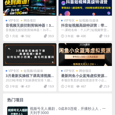
VIP专区
网络项目
VIP专区
短视频/自媒体
音视频无损切割剪辑神器！3s
抖音短视频高级特训营：带你
不到切割10G视频，速度快到
从0-1启动账号，1900粉丝疯
音视频无损切割剪辑神器！3s不到
一.课程名称：个人IP|短视频带货
离谱，免费且开源，Lossless
狂卖货7位数
切割10G视频，速度快到离谱，免
必修课 二.课程目录 1.没有什么比抖
1 月前
502
39.9
3 年前
490
19.9
Cut无损剪切
费且开源，Los...
音更值得...
VIP专区
短视频/自媒体
VIP专区
网创项目
3月最新实操线下课高清视频
最新闲鱼小众蓝海虚拟资源，
课件，如何玩转小而美，高毛
单号日入300＋，三天必起
2023哈哥线下实操课程安排 1.循环
本项目售卖的虚拟资源非常小众，
利直播间
店，矩阵放大月入1-2W
脚本的搭建落实到每个商家 2.如何
宅男的最爱，并且市场一片蓝海！
3 年前
431
19.9
2 年前
467
25.9
塑品逼单...
只需一步手机，随时随...
热门项目
视频号无人播剧，0成本0违规，开播秒上人，一
天到手3000