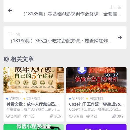
上一篇
（18185期）零基础AI影视创作必修课，全套僵尸
系列实操教程加配套资料，全程答疑带你独立完整
出片
下一篇
（18186期）365道小吃绝密配方课：覆盖网红炸
串、卤味甜品全品类，低成本轻创业，摆摊开店快
速盈利
相关文章
VIP专区
网络项目
VIP专区
网络项目
付费文章：成年人疗愈自己的
Coze扣子工作流一键生成Sor
5个途径
a2美食户告宣传视频，保姆级
付费文章：成年人疗愈自己的5个途
Coze扣子工作流一键生成Sora2美
搭建教程
径 课程介绍 1.1给自己放假 要知
食户告宣传视频，保姆级搭建教程
2 周前
420
36.6
8 月前
492
39.9
道，在大自然...
课程介绍：...