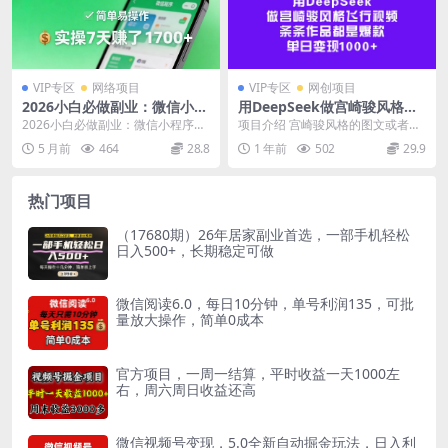
VIP专区
网络项目
VIP专区
网创项目
2026小白必做副业：微信小程
用DeepSeek做宫崎骏风格飞
序掘金，简单易操作，实操7
行视频，条条作品都是爆款，
2026小白必做副业：微信小程序掘
项目介绍 宫崎骏风格的图文或者视
天賺了1700+【揭秘】
单日变现1000+
金，简单易操作，实操7天賺了170
频在小红书、抖音都是非常受欢迎
5 月前
464
28.8
1 年前
502
29.9
0+【揭秘】...
的。 它的作品有一...
热门项目
（17680期）26年居家副业首选，一部手机轻松
日入500+，长期稳定可做
微信阅读6.0，每日10分钟，单号利润135，可批
量放大操作，简单0成本
官方项目，一周一结算，平时收益一天1000左
右，周六周日收益还高
微信视频号变现，5.0全新自动掘金玩法，日入利