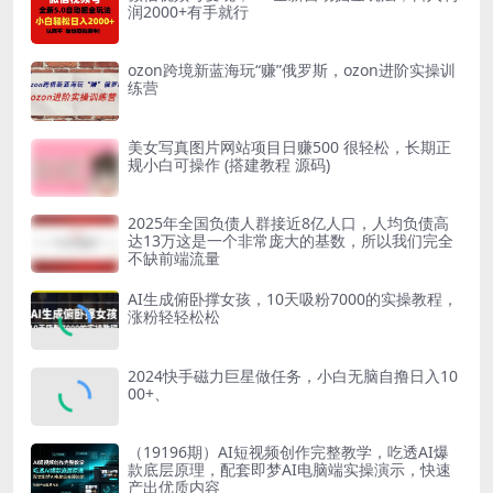
润2000+有手就行
ozon跨境新蓝海玩“赚”俄罗斯，ozon进阶实操训
练营
美女写真图片网站项目日赚500 很轻松，长期正
规小白可操作 (搭建教程 源码)
2025年全国负债人群接近8亿人口，人均负债高
达13万这是一个非常庞大的基数，所以我们完全
不缺前端流量
AI生成俯卧撑女孩，10天吸粉7000的实操教程，
涨粉轻轻松松
2024快手磁力巨星做任务，小白无脑自撸日入10
00+、
（19196期）AI短视频创作完整教学，吃透AI爆
款底层原理，配套即梦AI电脑端实操演示，快速
产出优质内容