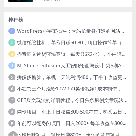
排行榜
WordPress小宇宙插件：为站长量身打造的网站性能与SEO优化插件
1
微信托管挂机，单号日赚50-80，项目操作简单（附无限注册实名微信号教程）
2
抖音图文带货蓝海赛道，每天只花2小时，小白轻松过万
3
MJ Stable Diffusion人工智能绘画与设计-第6期AIGC课程（35节）
4
拼多多撸券，单机一天纯利润480，下半年收益更高，不限设备，不限IP。
5
小红书三个月涨粉10W！AI英语视频0成本制作，每天轻松日入2000+
6
GPT爆文玩法的详细教程，今日头条原创文章玩法实操讲解，简单操作月入5000
7
网创项目，刚上手日收益300-500左右，熟悉后日收益1500-3000
8
年前可以翻身的项目，日入2000+ 每单收益在300-3000之间，利润空间非常的大
9
s粉原味项目，轻松日赚800+，永远的蓝海项目，无脑操作也能直接出单 人...
10