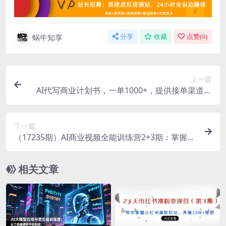
蜗牛知享
分享
收藏
点赞(
0
)
上一篇
AI代写商业计划书，一单1000+，提供接单渠道，
告别打工【附工具】
下一篇
（17235期）AI商业视频全能训练营2+3期：掌握S
D到Runway全流程，接商单报价可达5K-5W
相关文章