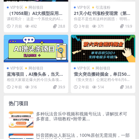
VIP专区
网创项目
VIP专区
引流涨粉
（17058期）AI大模型应用开
21天小红书涨粉变现营（第3
发实战训练营：从工具精通到
期）：带你掌握小红书爆款玩
课程简介： 这是一个系统化的AI大
你是不是也有这样的困惑： 明明自
平台实战，掌握从零开发、部
法，月赚10W 秘密
模型应用开发实战训练营。课程从
己的小红书笔记干货满满 [赞评藏」
7 月前
492
28.8
3 年前
371
19.9
署落地AI应用能力
开发环境搭建与P...
却远不如其他博...
VIP专区
网创项目
VIP专区
网创项目
蓝海项目，AI撸头条，当天起
萤火突击搬砖掘金，单日500
号，第二天见收益，小白可
+，支持电脑批量操作
相信大家最近爆火的今日头条项目
《萤火突击》公测定档今年6月6日
做，日入2000＋的...
都有所了解，目前今日头条文章创
上线十几天，还是处于风口期，正
2 年前
316
39.9
2 年前
514
38.8
收得一个收益是相当的...
是吃肉的好时机，而...
热门项目
多种玩法音乐中视频和视频号玩法，讲解技术可
多赛道。详细教程+附带素...
抖音团购达人新玩法，100%原创无需混剪，一部