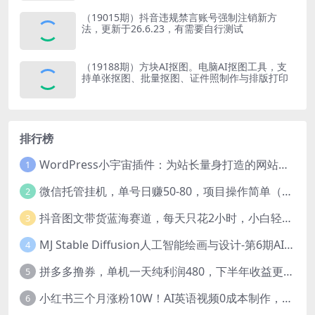
（19015期）抖音违规禁言账号强制注销新方
法，更新于26.6.23，有需要自行测试
（19188期）方块AI抠图。电脑AI抠图工具，支
持单张抠图、批量抠图、证件照制作与排版打印
排行榜
WordPress小宇宙插件：为站长量身打造的网站性能与SEO优化插件
1
微信托管挂机，单号日赚50-80，项目操作简单（附无限注册实名微信号教程）
2
抖音图文带货蓝海赛道，每天只花2小时，小白轻松过万
3
MJ Stable Diffusion人工智能绘画与设计-第6期AIGC课程（35节）
4
拼多多撸券，单机一天纯利润480，下半年收益更高，不限设备，不限IP。
5
小红书三个月涨粉10W！AI英语视频0成本制作，每天轻松日入2000+
6