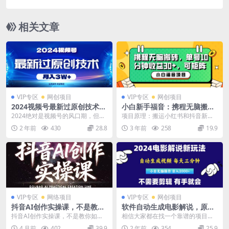
条视频，小白轻松上手，日入1000
相关文章
VIP专区
网创项目
VIP专区
网创项目
2024视频号最新过原创技术，
小白新手福音：携程无脑搬砖
当天起号，收益稳定，月入3
项目，单号操作10分钟收益30
2024绝对是视频号的风口期，但是
项目原理：搬运小红书和抖音新发
W+
，可矩阵可放大
大家在视频号上发的视频是不是经
布的作品，伪原创以后发布到携程a
2 年前
430
28.8
3 年前
258
19.9
常被判搬运，从而...
pp赚取创作收益。...
VIP专区
网络项目
VIP专区
网创项目
抖音AI创作实操课，不是教你
软件自动生成电影解说，原创
如何使用智能体而是教你如何
视频，小白无脑操作，一天几
抖音AI创作实操课，不是教你如何
相信大家都在找一个靠谱的项目，
利用智能体查现
分钟，日...
使用智能体而是教你如何利用智能
对不对？那今天我给大家带来的这
4 月前
402
39.9
2 年前
354
25.9