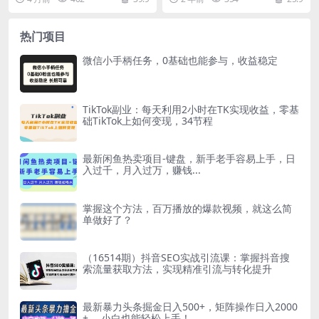
体查现 包含后期多...
个自动生成电影解说视...
热门项目
微信小手柄任务，0基础也能参与，收益稳定
TikTok副业：每天利用2小时在TK实现收益，零基
础TikTok上如何变现，34节程
最新闲鱼热卖项目-键盘，新手老手容易上手，日
入过千，月入过万，赚钱...
掌握这个方法，百万播放的爆款视频，就这么简
单做好了？
（16514期）抖音SEO实战引流课：掌握抖音搜
索流量获取方法，实现精准引流与转化提升
最新暴力头条掘金日入500+，矩阵操作日入2000
+ ，小白也能轻松上手！