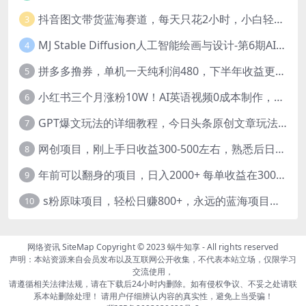
抖音图文带货蓝海赛道，每天只花2小时，小白轻松过万
3
MJ Stable Diffusion人工智能绘画与设计-第6期AIGC课程（35节）
4
拼多多撸券，单机一天纯利润480，下半年收益更高，不限设备，不限IP。
5
小红书三个月涨粉10W！AI英语视频0成本制作，每天轻松日入2000+
6
GPT爆文玩法的详细教程，今日头条原创文章玩法实操讲解，简单操作月入5000
7
网创项目，刚上手日收益300-500左右，熟悉后日收益1500-3000
8
年前可以翻身的项目，日入2000+ 每单收益在300-3000之间，利润空间非常的大
9
s粉原味项目，轻松日赚800+，永远的蓝海项目，无脑操作也能直接出单 人...
10
网络资讯
SiteMap
Copyright © 2023
蜗牛知享
- All rights reserved
声明：本站资源来自会员发布以及互联网公开收集，不代表本站立场，仅限学习
交流使用，
请遵循相关法律法规，请在下载后24小时内删除。如有侵权争议、不妥之处请联
系本站删除处理！ 请用户仔细辨认内容的真实性，避免上当受骗！