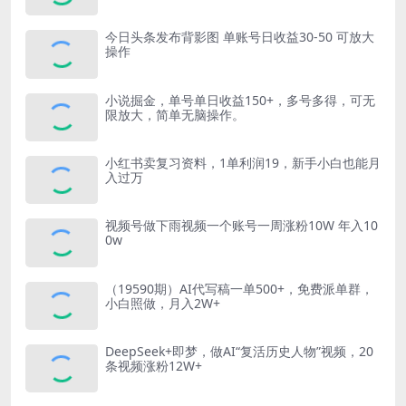
今日头条发布背影图 单账号日收益30-50 可放大
操作
小说掘金，单号单日收益150+，多号多得，可无
限放大，简单无脑操作。
小红书卖复习资料，1单利润19，新手小白也能月
入过万
视频号做下雨视频一个账号一周涨粉10W 年入10
0w
（19590期）AI代写稿一单500+，免费派单群，
小白照做，月入2W+
DeepSeek+即梦，做AI“复活历史人物”视频，20
条视频涨粉12W+