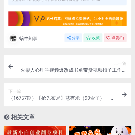
蜗牛知享
分享
收藏
点赞(
0
)
上一篇
火柴人心理学视频爆改成书单带货视频扣子工作流
教学拆解教程，全网最新保姆级搭建教程+工作流源
码
下一篇
（16757期）【抢先布局】慧有米（99盒子）：多
平台全自动挂机，单机20-30+，可矩阵放大实现管
道躺赚收益
相关文章