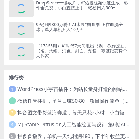
DeepSeek+一键成片，AI热搜视频快速生成，软
件全免费，小白直接上手，轻松日入500+
9天狂吸300万粉！AI水果“狗血剧”正在血洗全
球，单人单机月入10万+
（17865期）AI时代7天闪电出书课：教你选题、
书名、大纲、润色、封面、预售，零基础变身个
人作家
排行榜
WordPress小宇宙插件：为站长量身打造的网站性能与SEO优化插件
1
微信托管挂机，单号日赚50-80，项目操作简单（附无限注册实名微信号教程）
2
抖音图文带货蓝海赛道，每天只花2小时，小白轻松过万
3
MJ Stable Diffusion人工智能绘画与设计-第6期AIGC课程（35节）
4
拼多多撸券，单机一天纯利润480，下半年收益更高，不限设备，不限IP。
5