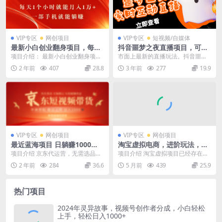
VIP专区
网创项目
VIP专区
短视频/自媒体
最新小白创业翻身项目，每天
抖音噩梦之夜直播项目，可虚
1个小时就能月入1万+，0门
拟人直播 抖音报白 实时互动
项目介绍： 最新小白创业翻身项
市面上最新的直播玩法。抖音噩梦
槛，一部手机就能...
直播【软件 教程】
目，每天1个小时就能月入1万+，0
之夜，外面收费1980，可虚拟人直
2 年前
407
28.8
3 年前
277
19.9
门槛，一部手机就...
播，抖音报白，实...
VIP专区
网创项目
VIP专区
网创项目
最近蓝海项目 日躺赚1000➕
淘宝虚拟电商，进阶玩法，多
无需剪辑 直接搬运
店矩阵倍增收益，单人月入1
项目介绍 京东代运营，无需选品，
项目介绍 淘宝虚拟项目已经存在很
W+
无需剪辑，无需拍摄，无需保证
多年了，一直是非常稳定的一个项
2 年前
284
36.6
5 月前
439
25.9
金，一键搬运，单账号...
目，适合长期操作，...
热门项目
2024年灵异故事，视频号创作者分成，小白轻松
上手，轻松日入1000+