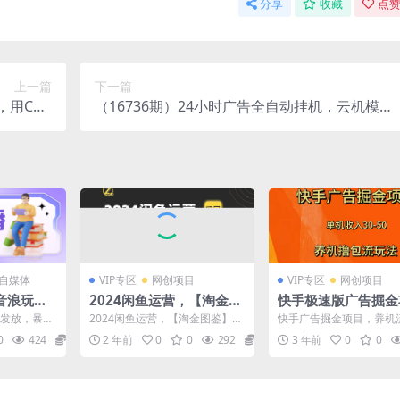
分享
收藏
点赞
上一篇
下一篇
，用CSG
（16736期）24小时广告全自动挂机，云机模拟
机轻松日
器均可操作，矩阵挂机项目，上手难度低，单日
入500+
收益500+
/自媒体
VIP专区
网创项目
VIP专区
网创项目
音浪玩
2024闲鱼运营，【淘金图
快手极速版广告掘金
【详细教
鉴】全解版
目，养机流玩法，单
浪发放，暴力
2024闲鱼运营，【淘金图鉴】全
快手广告掘金项目，养机
日30—50
快手抖音都
解版，含15节系统性课程和配套
法，单机单日30—50 项
0
424
19.9
2 年前
0
0
292
28.8
3 年前
0
0
..
资料，可下载观看 ...
快手极速版广告掘金...