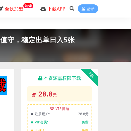
劲爆
合伙加盟
下载APP
登录
需值守，稳定出单日入5张
下载
本资源需权限下载
28.8
元
VIP折扣
注册用户:
28.8元
VIP会员:
免费
合伙人:
免费