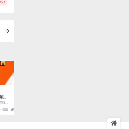
(
0
)
项
机单
流玩
目介绍：
480
19.9