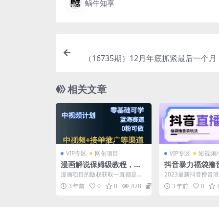
蜗牛知享
（16735期）12月年底抓紧最后一个月
O游戏挂机捡漏掘金赚钱掘金，一部手
相关文章
VIP专区
网创项目
VIP专区
短视频
漫画解说保姆级教程，彻
抖音暴力福袋撸
底解决版权问题，轻松月
法，小白直接干
漫画项目的版权获取一直都是小
2023最新抖音撸音
入上万
程】
白的难题，这里可以教你如何快
起号，暴力撸音浪。
3 年前
0
0
478
19.9
3 年前
0
速解决版权问题，漫画解说...
可以做，放大做，我现.