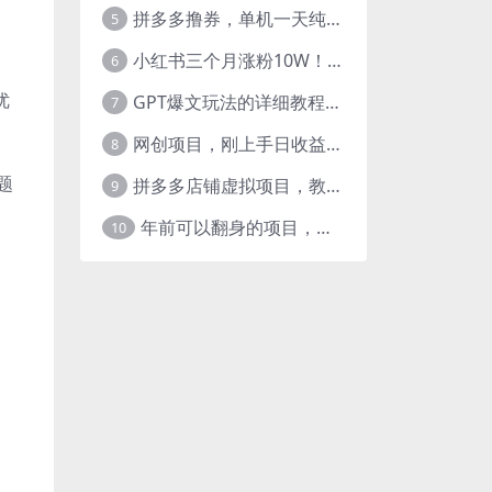
拼多多撸券，单机一天纯利润480，下半年收益更高，不限设备，不限IP。
5
小红书三个月涨粉10W！AI英语视频0成本制作，每天轻松日入2000+
6
优
GPT爆文玩法的详细教程，今日头条原创文章玩法实操讲解，简单操作月入5000
7
网创项目，刚上手日收益300-500左右，熟悉后日收益1500-3000
8
题
拼多多店铺虚拟项目，教科书式操作玩法，轻松月入1000
9
年前可以翻身的项目，日入2000+ 每单收益在300-3000之间，利润空间非常的大
10