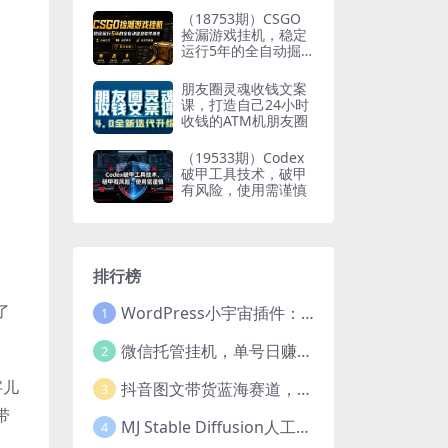
（18753期）CSGO
捡漏游戏挂机，稳定
运行5年的全自动掘
金软件曝光，小白也
可当天学会，当天见
朋友圈灵魂收钱文案
收益，日入500+
课，打造自己24小时
收钱的ATM机朋友圈
（19533期）Codex
破甲工具技术，破甲
有风险，使用需谨慎
排行榜
了
WordPress小宇宙插件：为站长量身打造的网站性能与SEO优化插件
1
微信托管挂机，单号日赚50-80，项目操作简单（附无限注册实名微信号教程）
2
字儿
抖音图文带货蓝海赛道，每天只花2小时，小白轻松过万
3
带
MJ Stable Diffusion人工智能绘画与设计-第6期AIGC课程（35节）
4