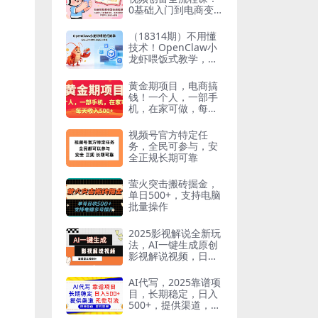
0基础入门到电商变
现，手把手教学，开
启月入3000+副业
（18314期）不用懂
技术！OpenClaw小
龙虾喂饭式教学，轻
松玩转AI龙虾与自定
义技能
黄金期项目，电商搞
钱！一个人，一部手
机，在家可做，每天
收入500+
视频号官方特定任
务，全民可参与，安
全正规长期可靠
萤火突击搬砖掘金，
单日500+，支持电脑
批量操作
2025影视解说全新玩
法，AI一键生成原创
影视解说视频，日入
1000+
AI代写，2025靠谱项
目，长期稳定，日入
500+，提供渠道，无
需引流