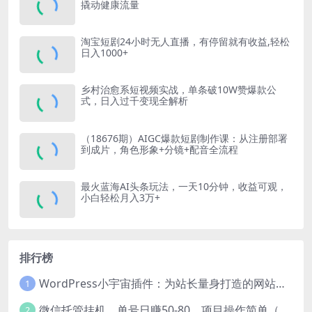
撬动健康流量
淘宝短剧24小时无人直播，有停留就有收益,轻松
日入1000+
乡村治愈系短视频实战，单条破10W赞爆款公
式，日入过千变现全解析
（18676期）AIGC爆款短剧制作课：从注册部署
到成片，角色形象+分镜+配音全流程
最火蓝海AI头条玩法，一天10分钟，收益可观，
小白轻松月入3万+
排行榜
WordPress小宇宙插件：为站长量身打造的网站性能与SEO优化插件
1
微信托管挂机，单号日赚50-80，项目操作简单（附无限注册实名微信号教程）
2