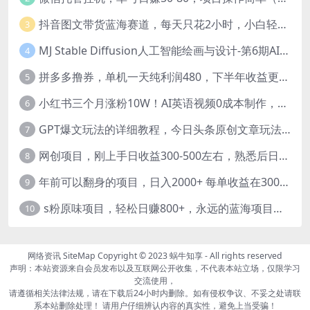
抖音图文带货蓝海赛道，每天只花2小时，小白轻松过万
3
MJ Stable Diffusion人工智能绘画与设计-第6期AIGC课程（35节）
4
拼多多撸券，单机一天纯利润480，下半年收益更高，不限设备，不限IP。
5
小红书三个月涨粉10W！AI英语视频0成本制作，每天轻松日入2000+
6
GPT爆文玩法的详细教程，今日头条原创文章玩法实操讲解，简单操作月入5000
7
网创项目，刚上手日收益300-500左右，熟悉后日收益1500-3000
8
年前可以翻身的项目，日入2000+ 每单收益在300-3000之间，利润空间非常的大
9
s粉原味项目，轻松日赚800+，永远的蓝海项目，无脑操作也能直接出单 人...
10
网络资讯
SiteMap
Copyright © 2023
蜗牛知享
- All rights reserved
声明：本站资源来自会员发布以及互联网公开收集，不代表本站立场，仅限学习
交流使用，
请遵循相关法律法规，请在下载后24小时内删除。如有侵权争议、不妥之处请联
系本站删除处理！ 请用户仔细辨认内容的真实性，避免上当受骗！