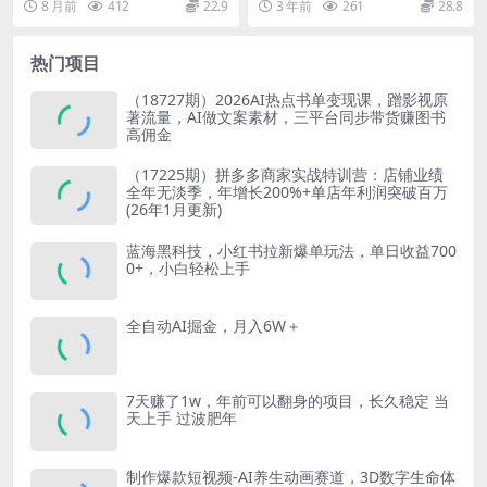
8 月前
412
22.9
3 年前
261
28.8
不用人脉，一...
演力 03...
热门项目
（18727期）2026AI热点书单变现课，蹭影视原
著流量，AI做文案素材，三平台同步带货赚图书
高佣金
（17225期）拼多多商家实战特训营：店铺业绩
全年无淡季，年增长200%+单店年利润突破百万
(26年1月更新)
蓝海黑科技，小红书拉新爆单玩法，单日收益700
0+，小白轻松上手
全自动AI掘金，月入6W＋
7天赚了1w，年前可以翻身的项目，长久稳定 当
天上手 过波肥年
制作爆款短视频-AI养生动画赛道，3D数字生命体