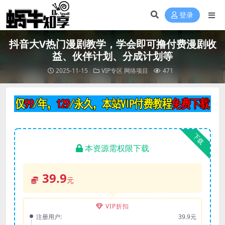
登录
抖音大V热门漫剧教学，学会即可撸付费漫剧收
益、伙伴计划、分成计划等
2025-11-15
VIP专区
网络项目
471
下载
本资源需权限下载
39.9
元
VIP折扣
注册用户:
39.9元