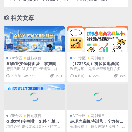
相关文章
VIP专区
赚钱项目
VIP专区
网创项目
AI商业掘金特训营：掌握同城
（17823期）拼多多电商实战
引流直播技巧，刷新商业思维
年卡：从选品上架、流量引爆
想要借助 AI 抓住商业新机遇，提升
课程介绍： 这套课程聚焦拼多多实
解锁全新增收路径
到实现日销千单的全流程操作
门店客流与直播业绩？这套创富火
战运营，从选品到售后全链路覆
2 月前
327
19.9
4 月前
226
36.6
（更新2026年3月）
箭班为期三天，...
盖，毫无保留分享33...
VIP专区
网创项目
VIP专区
网创项目
0 成本打字副业：5 秒 1 单秒
表现力巅峰特训营，全方位打
到账，日入 1000 + 不是梦，
造，陪练实操赋能（21节课）
项目介绍 想找零成本副业？打字赚
你将收获 1、镜头表现力提升 2、口
收益无上限！
钱！5 秒 1 单秒结算，不用技能、
播拍摄核心能力 3、个人IP超级表