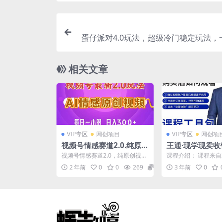
蛋仔派对4.0玩法，超级冷门稳定玩法，
即可操作，小白轻松上手，一天1k+，
学
相关文章
VIP专区
网创项目
VIP专区
网创项
视频号情感赛道2.0.纯原
王通·现学现卖
创视频，每天1小时，小白
会快速识别不同
视频号情感赛道2.0，纯原创视
课程介绍： 课程来
易上手，保姆级教学
浪费时间
频，每天1-2小时，保底月入过
现卖收钱班，价值29
2 年前
0
0
269
19.9
3 年前
0
W，适合宝妈、上班族...
快速识别不同客户，不.