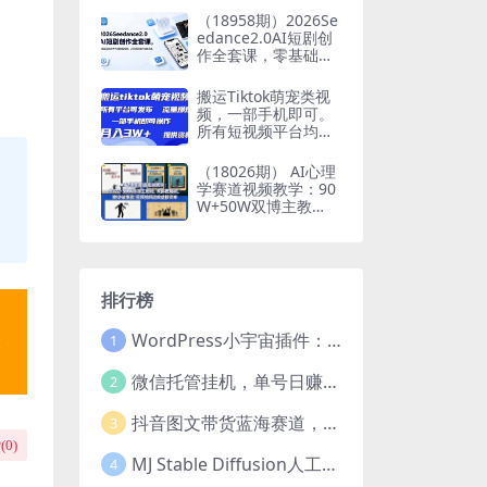
（18958期）2026Se
edance2.0AI短剧创
作全套课，零基础系
统教学AI漫剧短视
频，从灵感到成片完
搬运Tiktok萌宠类视
整落地
频，一部手机即可。
所有短视频平台均可
操作，月入3W+
（18026期） AI心理
学赛道视频教学：90
W+50W双博主教
程，教你做爆款视频
撸精选收益接商单
排行榜
WordPress小宇宙插件：为站长量身打造的网站性能与SEO优化插件
1
微信托管挂机，单号日赚50-80，项目操作简单（附无限注册实名微信号教程）
2
抖音图文带货蓝海赛道，每天只花2小时，小白轻松过万
3
(
0
)
MJ Stable Diffusion人工智能绘画与设计-第6期AIGC课程（35节）
4