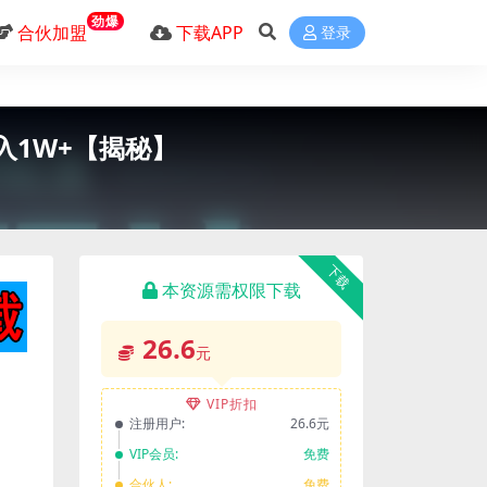
劲爆
合伙加盟
下载APP
登录
入1W+【揭秘】
下载
本资源需权限下载
26.6
元
VIP折扣
注册用户:
26.6元
VIP会员:
免费
合伙人:
免费