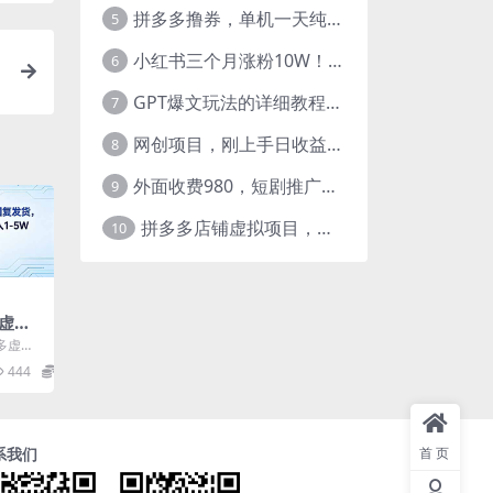
拼多多撸券，单机一天纯利润480，下半年收益更高，不限设备，不限IP。
5
小红书三个月涨粉10W！AI英语视频0成本制作，每天轻松日入2000+
6
GPT爆文玩法的详细教程，今日头条原创文章玩法实操讲解，简单操作月入5000
7
网创项目，刚上手日收益300-500左右，熟悉后日收益1500-3000
8
外面收费980，短剧推广最新搬运玩法，几分钟一个作品，日入1000
9
拼多多店铺虚拟项目，教科书式操作玩法，轻松月入1000
10
多虚拟
回复
多虚拟
人运
各类教
444
19.9
..
-5W
系我们
首页