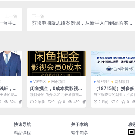
上一篇
下一篇
一台手机
剪映电脑版思维案例课，从新手入门到高阶实
保姆级教
操，轻松产出高质量作品
【揭秘】
目
VIP专区
网创项目
VIP专区
网创项目
收钱班，学
闲鱼掘金，0成本卖影视会
（18715期）拼多
客户，不
员，轻松日入500+
类目全程机器人自动
自王通的现学
项目介绍 简介:0.01元开通影视会
当下很吃香的副业：拼多
发货，24 小时机器
9元。学会
员官方开通20元一个月的我们卖
资源开店，经营范围包含
0
324
19.9
2 年前
0
0
480
22.9
2 月前
0
0
..
9.9块，成本...
学课程、设计素材、干货文.
营，做好轻松月入 1
快速导航
关于本站
联
精品课程
蜗牛知享