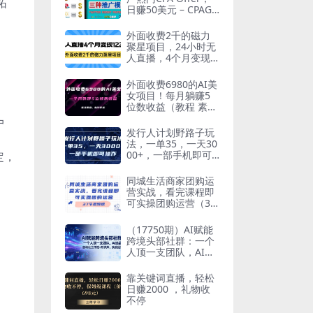
拓
日赚50美元 – CPAGR
IP的三种赚钱方法
外面收费2千的磁力
聚星项目，24小时无
人直播，4个月变现1
22w，可矩阵操作
外面收费6980的AI美
女项目！每月躺赚5
位数收益（教程 素材
工具）
户
发行人计划野路子玩
法，一单35，一天30
00+，一部手机即可
定，
操作
同城生活商家团购运
营实战，看完课程即
可实操团购运营（37
节课）
（17750期）AI赋能
跨境头部社群：一个
人顶一支团队，AI选
品+自动化工作流+知
识库，实战经验-更新
靠关键词直播，轻松
3月
日赚2000 ，礼物收
不停