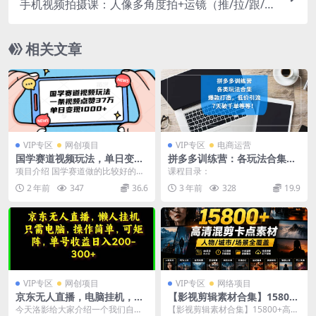
手机视频拍摄课：人像多角度拍+运镜（推/拉/跟/
摇），古建筑/空镜头/组合运镜实操
相关文章
VIP专区
网创项目
VIP专区
电商运营
国学赛道视频玩法，单日变现
拼多多训练营：各玩法合集，
1000+，一条视频点赞37万
爆款打造，低价引流，7天破
项目介绍 国学赛道做的比较好的已
课程目录：
千单等等
经变现了5万多了，就纯卖帖子。这
2 年前
347
36.6
3 年前
328
19.9
类的视频为何播放...
VIP专区
网创项目
VIP专区
网络项目
京东无人直播，电脑挂机，操
【影视剪辑素材合集】15800
作简单，懒人专属，可矩阵操
+高清混剪卡点｜热门影视精
今天洛影给大家介绍一个我们自营
【影视剪辑素材合集】15800+高清