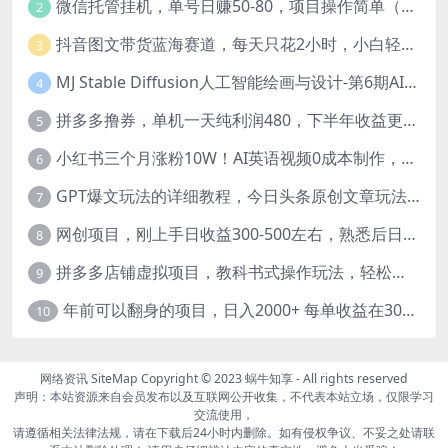
微信托管挂机，单号日赚50-80，项目操作简单（附无限注册实名微信号教程）
2
抖音图文带货蓝海赛道，每天只花2小时，小白轻松过万
3
MJ Stable Diffusion人工智能绘画与设计-第6期AIGC课程（35节）
4
拼多多撸券，单机一天纯利润480，下半年收益更高，不限设备，不限IP。
5
小红书三个月涨粉10W！AI英语视频0成本制作，每天轻松日入2000+
6
GPT爆文玩法的详细教程，今日头条原创文章玩法实操讲解，简单操作月入5000
7
网创项目，刚上手日收益300-500左右，熟悉后日收益1500-3000
8
拼多多店铺虚拟项目，教科书式操作玩法，轻松月入1000
9
年前可以翻身的项目，日入2000+ 每单收益在300-3000之间，利润空间非常的大
10
网络资讯
SiteMap
Copyright © 2023
蜗牛知享
- All rights reserved
声明：本站资源来自会员发布以及互联网公开收集，不代表本站立场，仅限学习
交流使用，
请遵循相关法律法规，请在下载后24小时内删除。如有侵权争议、不妥之处请联