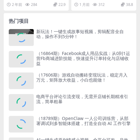
作 单号日入200-300
彩片段｜人物/城市/场景全覆
的项目——京东无人直播项目。 提
混剪卡点｜热门影视精彩片段｜人
2 年前
284
22.9
1 月前
312
38.8
盖，中文分类清晰
起来无人直播，很多...
物/城市/场景...
热门项目
新玩法！一键生成故事短视频，剪辑配音全自
动，操作不到5分钟！
（16864期）Facebook成人用品实战：从0到1运
营Fb商城进阶技能，快速提升订单转化与店铺收
益
（17606期）游戏自动搬砖变现玩法，稳定月入
万元，矩阵放大收益，小白也能做！
电商平台评论引流变现，无需开店铺长期精准引
流，简单粗暴
（18789期）OpenClaw 一人公司训练营，从部
署调试到多智能体搭建，打造全自动 AI 工作引擎
AI一键生成原创情感小视频，全平台可发，月收