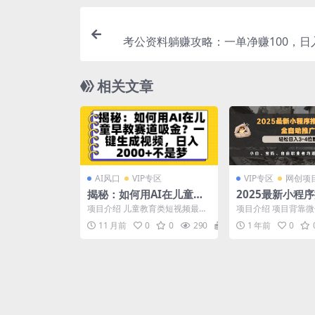
考公资料躺赚攻略：一单净赚100，日
相关文章
AI风口
VIP专区
VIP专区
网创项
揭秘：如何用AI在儿童早
2025最新小程
教赛道吸金？一键生成视
全自动推广，轻松
项目介绍 儿童教育类短视频最近
项目介绍 项目背靠
频，日入2000+不是梦
位数，小白、宝
真的太火了！尤其是那些用AI做
久稳定，轻松日入3-
11 月前
0
0
290
38.8
1 年前
0
古诗词启蒙的账号，有...
白、宝妈、自由职业者.
职业者均适合，