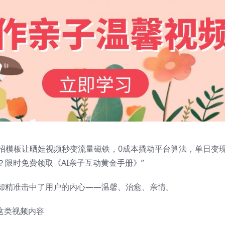
道！三招模板让晒娃视频秒变流量磁铁，0成本撬动平台算法，单日变
限时免费领取《AI亲子互动黄金手册》”
却精准击中了用户的内心——温馨、治愈、亲情。
这类视频内容