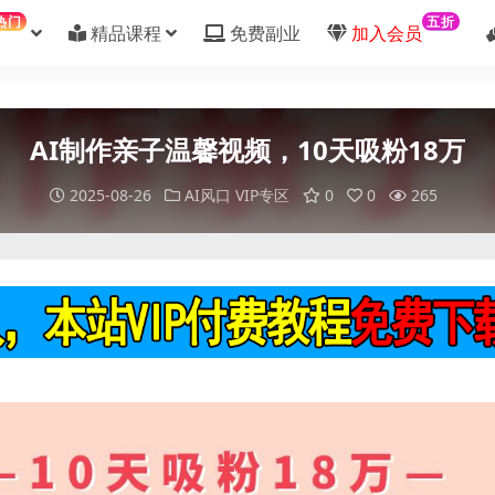
热门
五折
精品课程
免费副业
加入会员
AI制作亲子温馨视频，10天吸粉18万
2025-08-26
AI风口
VIP专区
0
0
265