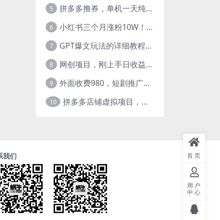
拼多多撸券，单机一天纯利润480，下半年收益更高，不限设备，不限IP。
5
小红书三个月涨粉10W！AI英语视频0成本制作，每天轻松日入2000+
6
GPT爆文玩法的详细教程，今日头条原创文章玩法实操讲解，简单操作月入5000
7
网创项目，刚上手日收益300-500左右，熟悉后日收益1500-3000
8
外面收费980，短剧推广最新搬运玩法，几分钟一个作品，日入1000
9
拼多多店铺虚拟项目，教科书式操作玩法，轻松月入1000
10
首页
系我们
用户
中心