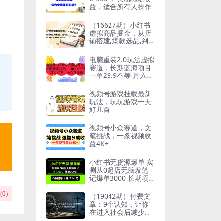
益，适合所有人操作
（16627期）小红书
虚拟商品掘金，从店
铺搭建,爆款选品,到
笔记制作，实现单店
月入5000+
电脑重装2.0玩法虚拟
赛道，长期蓝海项目
一单29.9不等 月入过
万 小白可操作
视频号游戏挂载最新
玩法，玩玩游戏一天
好几百
视频号小众赛道，文
笔挑战，一条视频收
益4K+
小红书无货源爆单 实
测从0起店无脑发笔
记爆单3000 长期项
目可多店
(
0
)
（19042期）付费文
章：9个认知，让你
在进入社会后减少被
算计，对人性与利益