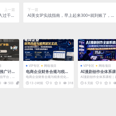
上一篇
下一篇
入过千真
AI美女IP实战指南，早上起来300+就到账了，保
不难
姆级教程
目
VIP专区
网络项目
VIP专区
网络项目
序推广计划
电商企业财务合规与税务
AI漫剧创作全体系
日入3-4
优化实战，从行业合规大
从0基础剧本IP到批
微信平台，长
电商企业财务合规与税务优化实
AI漫剧创作全体系课程｜
妈、自由
势切入，系统梳理增值
漫剧成片落地，打造
4位数，小
战，从行业合规大势切入，系统
剧本IP到批量爆款漫剧成
0
503
28.8
13 小时前
0
0
318
36.6
6 天前
0
0
..
梳理增值税、企业所得税、...
地，打造属于自己的可...
长久稳定
税、企业所得税、个税等
自己的可变现的专属
全税种要点
P