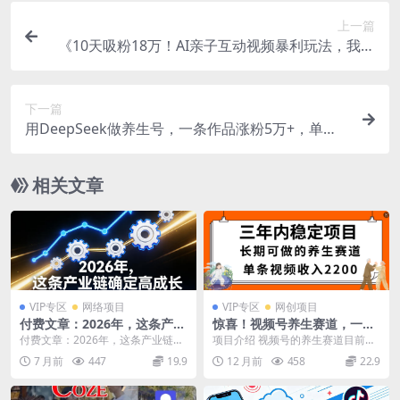
上一篇
《10天吸粉18万！AI亲子互动视频暴利玩法，我靠
晒女儿日赚1000+》
下一篇
用DeepSeek做养生号，一条作品涨粉5万+，单日
收益上千
相关文章
VIP专区
网络项目
VIP专区
网创项目
付费文章：2026年，这条产业
惊喜！视频号养生赛道，一条
链确定高成长
视频2200，超简单，长期稳定
付费文章：2026年，这条产业链确
项目介绍 视频号的养生赛道目前比
可做，有人月入3w+
定高成长 文章介绍： 这篇文章，团
起其他赛道来讲，无论流量或者带
7 月前
447
19.9
12 月前
458
22.9
队花了太多的...
货出单会比其他容易...