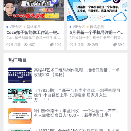
VIP专区
网络项目
VIP专区
网络项目
Coze扣子智能体工作流一键生
5月最新一个手机号注册三个
成“SORA2街头采访“短视频，
抖音号，不核对，不限手机，
Coze扣子智能体工作流一键生成“S
5月最新一个手机号注册三个抖音
全流程保姆级教学
具体自己测试
ORA2街头采访“短视频，全流程保
号，不核对，不限手机，具体自己
9 月前
487
19.9
3 月前
265
39.9
姆级教学 ...
测试 一个手机号可以...
热门项目
高端AI艺术二维码制作教程，拒绝低质量，一单
收徒500 【揭秘】
（17835期）全新平台各类小游戏 一部手机即可
操作 小白轻松上手 长期稳定 居家月入过
万！！！
冷门赚钱路子：烟盒回收，一个烟盒一元左右，
有人靠收烟盒日入1000＋，新手也能上手！
（16572期）全面的AI论文写作实战营：九大核