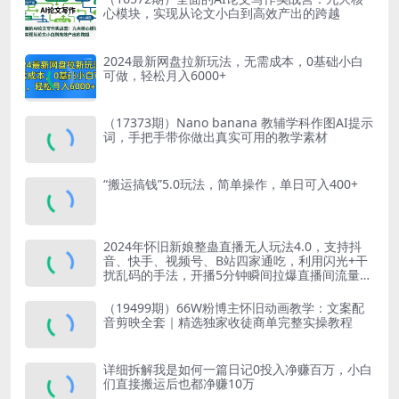
心模块，实现从论文小白到高效产出的跨越
2024最新网盘拉新玩法，无需成本，0基础小白
可做，轻松月入6000+
（17373期）Nano banana 教辅学科作图AI提示
词，手把手带你做出真实可用的教学素材
“搬运搞钱”5.0玩法，简单操作，单日可入400+
2024年怀旧新娘整蛊直播无人玩法4.0，支持抖
音、快手、视频号、B站四家通吃，利用闪光+干
扰乱码的手法，开播5分钟瞬间拉爆直播间流量，
稳定开播160小时无违规，单场爆撸音浪2000+
（19499期）66W粉博主怀旧动画教学：文案配
音剪映全套｜精选独家收徒商单完整实操教程
详细拆解我是如何一篇日记0投入净赚百万，小白
们直接搬运后也都净赚10万