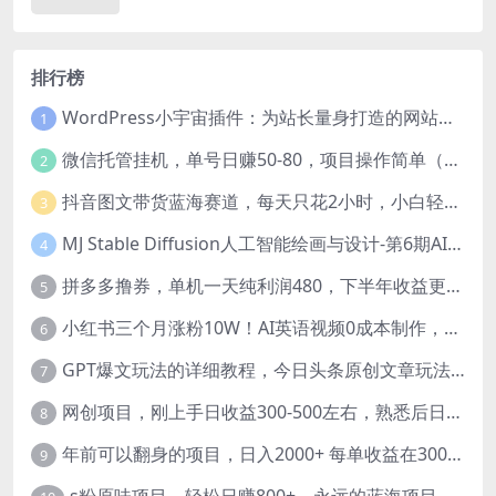
排行榜
WordPress小宇宙插件：为站长量身打造的网站性能与SEO优化插件
1
微信托管挂机，单号日赚50-80，项目操作简单（附无限注册实名微信号教程）
2
抖音图文带货蓝海赛道，每天只花2小时，小白轻松过万
3
MJ Stable Diffusion人工智能绘画与设计-第6期AIGC课程（35节）
4
拼多多撸券，单机一天纯利润480，下半年收益更高，不限设备，不限IP。
5
小红书三个月涨粉10W！AI英语视频0成本制作，每天轻松日入2000+
6
GPT爆文玩法的详细教程，今日头条原创文章玩法实操讲解，简单操作月入5000
7
网创项目，刚上手日收益300-500左右，熟悉后日收益1500-3000
8
年前可以翻身的项目，日入2000+ 每单收益在300-3000之间，利润空间非常的大
9