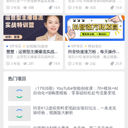
间、私域、短视频3个维度 升
版，21天带货陪跑课，让商家
如何打造一个变现效率超高直播间?
贾真-小红书商家营第6期商家版，2
级IP 团队变现效率
丢掉付流量
巨量星火团队，成事地图详解 7万
1天带货陪跑课，让商家丢掉付流量
3 年前
498
19.9
3 年前
433
19.9
粉丝的语文老师...
课程内容： ...
VIP专区
短视频/自媒体
VIP专区
网创项目
慧慧：运营型主播爆流实战特
抖音快速涨万粉，每天操作半
训营，月销千万直播间操盘手
小时，1-7天涨万粉，可矩阵
慧慧：运营型主播爆流实战特训
项目介绍 做原创视频，搬运视频进
把手带玩转运营主播核心
操作。一单600+
营，月销千万直播间操盘手把手带
行一个二次剪辑达到一个去重的效
3 年前
281
19.9
2 年前
242
25.9
玩转运营主播核心 课程...
果，从而实现快速涨...
热门项目
（17926期）YouTube智能创收课：70+模块+AI
自动化+缩略图模板，零基础轻松起号流量变现
抖音K12虚拟资料变现副业项目玩法，一条龙实
操经验，视频版大解析
中视频计划爆火赛道，当天做，第二天见收益，