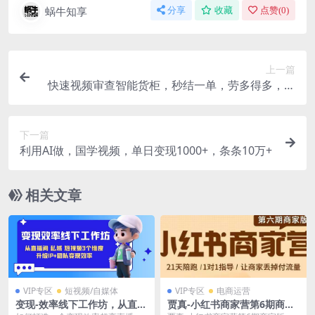
蜗牛知享
分享
收藏
点赞(
0
)
上一篇
快速视频审查智能货柜，秒结一单，劳多得多，新
手也能日赚300+，无需经验
下一篇
利用AI做，国学视频，单日变现1000+，条条10万+
相关文章
VIP专区
短视频/自媒体
VIP专区
电商运营
变现-效率线下工作坊，从直播
贾真-小红书商家营第6期商家