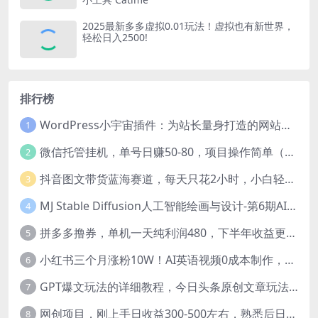
2025最新多多虚拟0.01玩法！虚拟也有新世界，
轻松日入2500!
排行榜
WordPress小宇宙插件：为站长量身打造的网站性能与SEO优化插件
1
微信托管挂机，单号日赚50-80，项目操作简单（附无限注册实名微信号教程）
2
抖音图文带货蓝海赛道，每天只花2小时，小白轻松过万
3
MJ Stable Diffusion人工智能绘画与设计-第6期AIGC课程（35节）
4
拼多多撸券，单机一天纯利润480，下半年收益更高，不限设备，不限IP。
5
小红书三个月涨粉10W！AI英语视频0成本制作，每天轻松日入2000+
6
GPT爆文玩法的详细教程，今日头条原创文章玩法实操讲解，简单操作月入5000
7
网创项目，刚上手日收益300-500左右，熟悉后日收益1500-3000
8