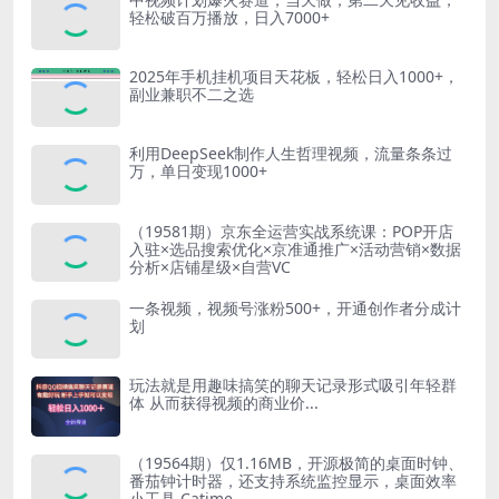
轻松破百万播放，日入7000+
2025年手机挂机项目天花板，轻松日入1000+，
副业兼职不二之选
利用DeepSeek制作人生哲理视频，流量条条过
万，单日变现1000+
（19581期）京东全运营实战系统课：POP开店
入驻×选品搜索优化×京准通推广×活动营销×数据
分析×店铺星级×自营VC
一条视频，视频号涨粉500+，开通创作者分成计
划
玩法就是用趣味搞笑的聊天记录形式吸引年轻群
体 从而获得视频的商业价...
（19564期）仅1.16MB，开源极简的桌面时钟、
番茄钟计时器，还支持系统监控显示，桌面效率
小工具 Catime