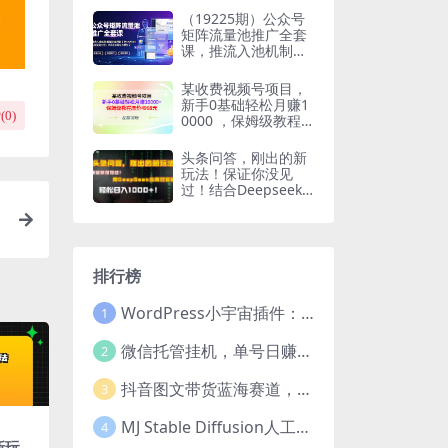
（19225期）公众号
矩阵流量池推广全套
课，推流入池机制选
题标题详解，DeepS
eek AI批量做内容，
某收费视频号项目，
多渠道变现全流程教
新手0基础轻松月赚1
学
(
0
)
0000 ，保姆级教程
原价4988元
头条问答，刚出的新
玩法！保证你没见
过！结合Deepseek
高效答题，轻松日入
1000+
排行榜
WordPress小宇宙插件：为站长量身打造的网站性能与SEO优化插件
1
微信托管挂机，单号日赚50-80，项目操作简单（附无限注册实名微信号教程）
2
抖音图文带货蓝海赛道，每天只花2小时，小白轻松过万
3
MJ Stable Diffusion人工智能绘画与设计-第6期AIGC课程（35节）
4
新玩