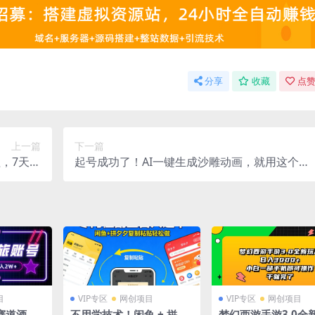
分享
收藏
点赞
上一篇
下一篇
，7天速
起号成功了！AI一键生成沙雕动画，就用这个教
曝光！0
程，两个月赚4W+
3000+
目
VIP专区
网创项目
VIP专区
网创项目
赛道酒旅
不用学技术！闲鱼 + 拼夕
梦幻西游手游3.0全