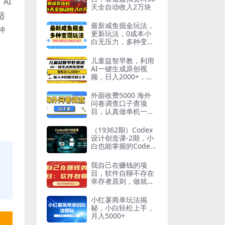
AI
天全自动收入2万块
适
最新咸鱼掘金玩法，
钟
更新玩法，0成本小
白无压力，多种变现
轻松月入过万
儿童益智早教，利用
AI一键生成原创视
频，日入2000+，小
白看完也能秒上手
外面收费5000 海外
问卷调查口子查项
目，认真做单机一天
200
（19362期）Codex
设计创造课-2期，小
白也能掌握的Codex
设计创造技巧，把机
械工作交给AI，把创
我自己在赚钱的项
作主动权留给自己
目，软件自聊不存在
幸存者原则，做就有
每天500+
小红薯商单玩法揭
秘，小白轻松上手，
月入5000+