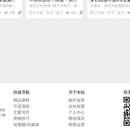
现，小白
夕复制粘贴，零门槛副业
法，日入3000+，
详细拆解一
项目介绍 闲鱼+拼夕夕助力！新
大家好，相信大家都听说
日入过千
部手机即可操作，干
，平台给与
人当天开单，80%利润，仅需复
游戏发行人计划，但是一
0
294
29.9
4 月前
0
0
445
19.9
2 年前
0
0
白...
制粘贴，日入1000...
频的收益都低的离谱，今天.
了
快速导航
关于本站
联
精品课程
蜗牛知享
引流涨粉
合伙加盟
网创
文案写作
个人中心
行整
营销技巧
网创项目
短视频/自媒体
电商运营