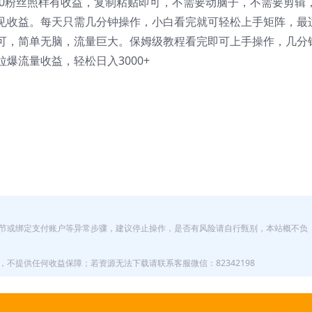
！0粉丝照样有收益，复制粘贴即可，不需要动脑子，不需要剪辑，
见收益。每天只需几分钟操作，小白看完就可轻松上手矩阵，最
可，简单无脑，流量巨大。保姆级教程看完即可上手操作，几分
爆流量收益，轻松日入3000+
节或绑定支付账户等异常步骤，建议停止操作，是否有风险请自行甄别，本站概不负
不提供任何收益保障；若资源无法下载请联系客服微信：82342198