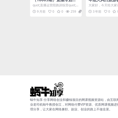
全攻略:人货场搭建+绿幕
账号，多渠道变
quot;直播运营陪跑训练营quot;
大家好，今天给大家
设置+破冰技巧，新手月入
也能月入2W
是一门针对新手的系统化直播实
个年底最热门的项目
9 月前
0
0
259
22.9
3 年前
0
操课程，聚焦人...
流量扶持，操作简单，小
过万实操指南
蜗牛知享-分享网络创业和赚钱项目的网课视频资源站，由互联
业老司机蜗牛教授创立，对网络付费VIP资源、优质网课视频进
理分享，让大家在网络兼职、副业、创业的路上不做韭菜。