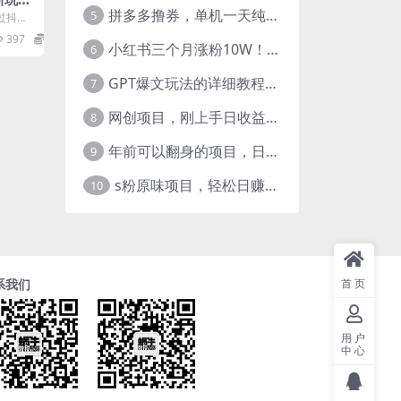
拼多多撸券，单机一天纯利润480，下半年收益更高，不限设备，不限IP。
小白一
5
过抖音
就完
般做视
397
19.9
..
小红书三个月涨粉10W！AI英语视频0成本制作，每天轻松日入2000+
6
GPT爆文玩法的详细教程，今日头条原创文章玩法实操讲解，简单操作月入5000
7
网创项目，刚上手日收益300-500左右，熟悉后日收益1500-3000
8
年前可以翻身的项目，日入2000+ 每单收益在300-3000之间，利润空间非常的大
9
s粉原味项目，轻松日赚800+，永远的蓝海项目，无脑操作也能直接出单 人...
10
首页
系我们
用户
中心