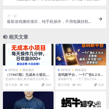
上手！
下一篇
最新游戏搬砖项目，纯手机操作，不用电脑挂机打
游戏，网创副业项目搞钱
相关文章
VIP专区
网创项目
VIP专区
网络项目
（17447期）无成本小项目,每
首码新平台，一个广告0.2-0.
天操作几分钟,日收益800+ 副
4，无套路，单机一天可撸10
无成本小项目,每天操作几分钟,日收
首码新平台，一个广告0.2-0.4，无
业必看 小白必做！
0，速来体验【揭秘】
益800+ 副业必看 小白必做！
套路，单机一天可撸100，速来体
5 月前
365
28.8
6 月前
361
25.9
验【揭秘】...