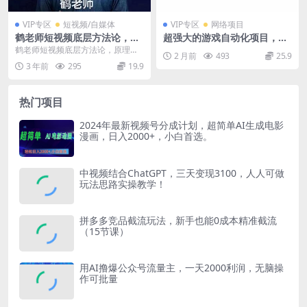
VIP专区
短视频/自媒体
VIP专区
网络项目
鹤老师短视频底层方法论，原
超强大的游戏自动化项目，无
理之上还有原理，方法之下还
人人工操作，日入几百，项目
鹤老师短视频底层方法论，原理之
2 月前
493
25.9
有方法
绿色长久，告别打工！【揭
上还有原理，方法之下还有方法 掌
3 年前
295
19.9
秘】
握抖音短视频的底层...
热门项目
2024年最新视频号分成计划，超简单AI生成电影
漫画，日入2000+，小白首选。
中视频结合ChatGPT，三天变现3100，人人可做
玩法思路实操教学！
拼多多竞品截流玩法，新手也能0成本精准截流
（15节课）
用AI撸爆公众号流量主，一天2000利润，无脑操
作可批量