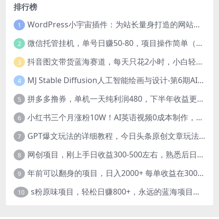
排行榜
WordPress小宇宙插件：为站长量身打造的网站性能与SEO优化插件
1
微信托管挂机，单号日赚50-80，项目操作简单（附无限注册实名微信号教程）
2
抖音图文带货蓝海赛道，每天只花2小时，小白轻松过万
3
MJ Stable Diffusion人工智能绘画与设计-第6期AIGC课程（35节）
4
拼多多撸券，单机一天纯利润480，下半年收益更高，不限设备，不限IP。
5
小红书三个月涨粉10W！AI英语视频0成本制作，每天轻松日入2000+
6
GPT爆文玩法的详细教程，今日头条原创文章玩法实操讲解，简单操作月入5000
7
网创项目，刚上手日收益300-500左右，熟悉后日收益1500-3000
8
年前可以翻身的项目，日入2000+ 每单收益在300-3000之间，利润空间非常的大
9
s粉原味项目，轻松日赚800+，永远的蓝海项目，无脑操作也能直接出单 人...
10