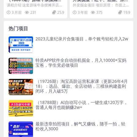
店全套攻略：21节技术流课程
特饮、零食花束，一单收益至
课程介绍 这套原味牛杂摆摊开店攻
外卖掘金项目 项目原理： 市面上很
拆解，手把手还原爆火配方
少500
略全套课堪称牛杂创业领域的”百科
多商家或者饭店都在销售功能性饮
3 月前
231
25.9
3 年前
375
19.9
全书式”教程，系...
料或零食花束 比...
热门项目
2023儿童纪录片合集项目，单个账号轻松月入2w
特质APP软件全自动挂机掘金，月入10000+宝妈
宝爸，学生党必做项目
（19726期）淘宝高阶运营私家课（更新26年4月
18）：选品、爆款、全店动销，三模块构建盈利
闭环，月入破5万
（18788期）AI自动写小说，一键生成120万字，
普通人每月也能躺赚2w+
最新违章拍照项目，解气又赚钱，随手一拍，轻
松收入3000