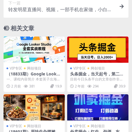
下一篇
转发明星直播间、视频，一部手机在家做，小白一
天500+，上不封顶
相关文章
VIP专区
网创项目
VIP专区
网创项目
（18833期）Google Looker
头条掘金，当天起号，第二天
Studio 全套实战教程，从工
见收益，日入2000+
一、课程内容简介 本套英子出海Go
目前今日头条平台的文章创作非常
具认知到面板拆解，零基础轻
ogle Looker Studio教程，由浅...
的好做，基本普通人都能拿到一个
2 月前
381
19.9
2 年前
294
39.9
松上手操作
很好的收益，大家跟上...
VIP专区
网创项目
VIP专区
网创项目
（18601期）原味牛杂摆摊开
外卖掘金：红牛、劲酒、东鹏