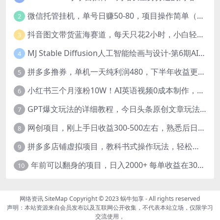
微信托管挂机，单号日赚50-80，项目操作简单（附无限注册实名微信号教程）
2
抖音图文带货蓝海赛道，每天只花2小时，小白轻松过万
3
MJ Stable Diffusion人工智能绘画与设计-第6期AIGC课程（35节）
4
拼多多撸券，单机一天纯利润480，下半年收益更高，不限设备，不限IP。
5
小红书三个月涨粉10W！AI英语视频0成本制作，每天轻松日入2000+
6
GPT爆文玩法的详细教程，今日头条原创文章玩法实操讲解，简单操作月入5000
7
网创项目，刚上手日收益300-500左右，熟悉后日收益1500-3000
8
拼多多店铺虚拟项目，教科书式操作玩法，轻松月入1000
9
年前可以翻身的项目，日入2000+ 每单收益在300-3000之间，利润空间非常的大
10
网络资讯
SiteMap
Copyright © 2023
蜗牛知享
- All rights reserved
声明：本站资源来自会员发布以及互联网公开收集，不代表本站立场，仅限学习
交流使用，