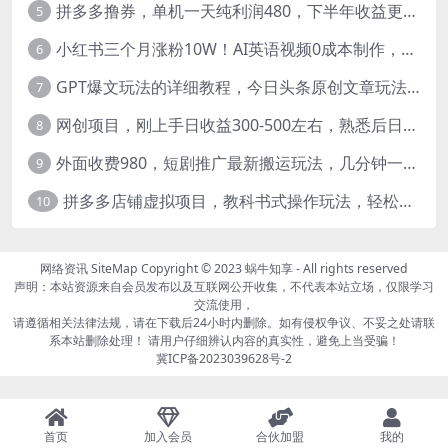
拼多多撸券，单机一天纯利润480，下半年收益更高，不限设备，不限IP。
5
小红书三个月涨粉10W！AI英语视频0成本制作，每天轻松日入2000+
6
GPT爆文玩法的详细教程，今日头条原创文章玩法实操讲解，简单操作月入5000
7
网创项目，刚上手日收益300-500左右，熟悉后日收益1500-3000
8
外面收费980，短剧推广最新搬运玩法，几分钟一个作品，日入1000
9
拼多多店铺虚拟项目，教科书式操作玩法，轻松月入1000
10
网络资讯
SiteMap
Copyright © 2023
蜗牛知享
- All rights reserved
声明：本站资源来自会员发布以及互联网公开收集，不代表本站立场，仅限学习
交流使用，
请遵循相关法律法规，请在下载后24小时内删除。如有侵权争议、不妥之处请联
系本站删除处理！ 请用户仔细辨认内容的真实性，避免上当受骗！
冀ICP备2023039628号-2
首页
加入会员
合伙加盟
我的
page contents