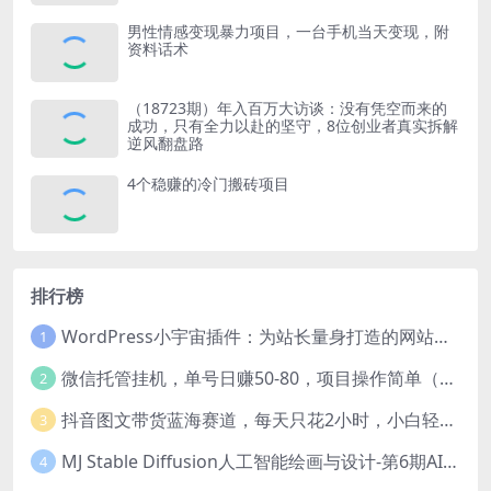
男性情感变现暴力项目，一台手机当天变现，附
资料话术
（18723期）年入百万大访谈：没有凭空而来的
成功，只有全力以赴的坚守，8位创业者真实拆解
逆风翻盘路
4个稳赚的冷门搬砖项目
排行榜
WordPress小宇宙插件：为站长量身打造的网站性能与SEO优化插件
1
微信托管挂机，单号日赚50-80，项目操作简单（附无限注册实名微信号教程）
2
抖音图文带货蓝海赛道，每天只花2小时，小白轻松过万
3
MJ Stable Diffusion人工智能绘画与设计-第6期AIGC课程（35节）
4