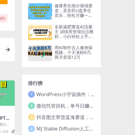
健康养生细分领域赛
道，卖音药U盘养生
音乐，轻松月赚一万
(
0
)
，可批量操作
全新减肥赛道AI流量
主 训练营变现玩法教
程，小白轻松上手，
月入10000
用AI制作古人健身操
视频，十天涨粉8万,
两月变现12万
排行榜
WordPress小宇宙插件：为站长量身打造的网站性能与SEO优化插件
1
微信托管挂机，单号日赚50-80，项目操作简单（附无限注册实名微信号教程）
2
抖音图文带货蓝海赛道，每天只花2小时，小白轻松过万
3
PT掘
姆级
赚到钱
MJ Stable Diffusion人工智能绘画与设计-第6期AIGC课程（35节）
4
要去往
339
19.9
.