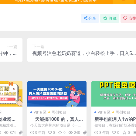
分享
收藏
点赞
上一篇
下一篇
分钟，轻
视频号治愈老奶奶赛道，小白轻松上手，日入50
入500+
0+多平台变现
粉
VIP专区
网创项目
VIP专区
网创项目
创业粉，
一天能搞1000 的，真人照
新手也能月入1w的P
0 好友
片改漫画蓝海项目，一单
金项目玩法（实操保
聊精准引流
今天给大家带来的项目是《一天
做项目，在我们前期还没
9.9-19.9，收徒299，零成
教程教程 百G素材）
通用！ 玩过
能搞1000 的，真人照片改漫画蓝
的时候，我是建议咱们不
0
374
19.9
3 年前
0
0
240
19.9
3 年前
0
0
..
海项目，一单9.9...
里面投钱 但是现在市面上..
本