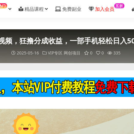
热门
五折
精品课程
免费副业
加入会员
题视频，狂撸分成收益，一部手机轻松日入50
2025-05-16
VIP专区
网创项目
0
0
335