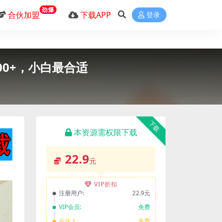
劲爆
合伙加盟
下载APP
登录
0+，小白最合适
下载
本资源需权限下载
22.9
元
VIP折扣
注册用户:
22.9元
VIP会员:
免费
合伙人:
免费