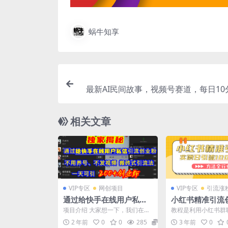
蜗牛知享
最新AI民间故事，视频号赛道，每日10
松日
相关文章
VIP专区
网创项目
VIP专区
引流涨
通过给快手在线用户私信
小红书精准引流
引流创业粉，不用养号、
微信每天被动10
项目介绍 大家想一下，我们在公
教程是利用小红书群
不发视频、搬砖式引流
域平台上，你想通过发私信给别
创业粉 方法是全行业
2 年前
0
0
285
22.9
3 年前
0
人来完成引流，最大的阻...
小红书的都知道小红书.
法，一天可引200+创业粉