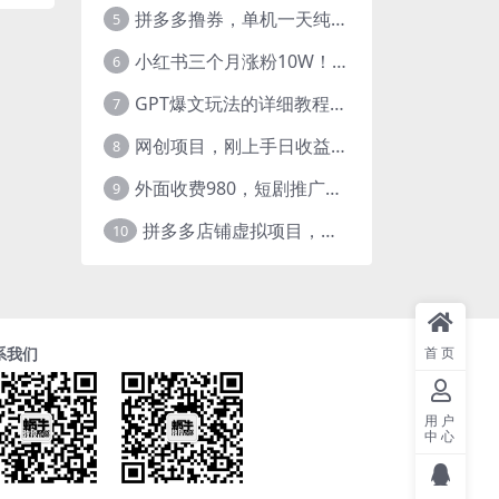
拼多多撸券，单机一天纯利润480，下半年收益更高，不限设备，不限IP。
5
小红书三个月涨粉10W！AI英语视频0成本制作，每天轻松日入2000+
6
GPT爆文玩法的详细教程，今日头条原创文章玩法实操讲解，简单操作月入5000
7
网创项目，刚上手日收益300-500左右，熟悉后日收益1500-3000
8
外面收费980，短剧推广最新搬运玩法，几分钟一个作品，日入1000
9
拼多多店铺虚拟项目，教科书式操作玩法，轻松月入1000
10
首页
系我们
用户
中心