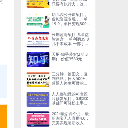
村
只要有执行力，这个
项目就适合
幼儿园公开课项目，
虚拟资源变现，一单
19.9，单日变现300
（教程 资料）
长期蓝海项目 儿童益
智迷宫 一单利润39.8
几乎零成本 一部手机
实现月入过万
天枢·知乎带货(2期 3
期)，价值3580元
三分钟一篇图文，复
制粘贴，日入500+，
普通人终生可做的虚
拟资料赛道
人人都能做的AI老照
片修复项目，0成本0
基础即可轻松上手，
祝你快速变现
2024最后两个月，最
新淘宝无人直播4.0，
完美实现睡后收入，
赚大钱的机会！