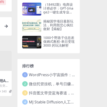
(
0
)
（18492期）电商设
计师必学：GPT-Ima
ge2一键生成专业视
觉大片，产品图到详
情页全流程
揭秘国学项目最新玩
法，利用慈悲心疯狂
敛财【揭秘】
1000个野路子信息差
保姆式教程-单日变现
3000 的玩法解密
排行榜
WordPress小宇宙插件：为站长量身打造的网站性能与SEO优化插件
1
用AI
微信托管挂机，单号日赚50-80，项目操作简单（附无限注册实名微信号教程）
2
矩阵
养生突然
000
多的人
340
39.9
抖音图文带货蓝海赛道，每天只花2小时，小白轻松过万
.
3
保姆级
MJ Stable Diffusion人工智能绘画与设计-第6期AIGC课程（35节）
4