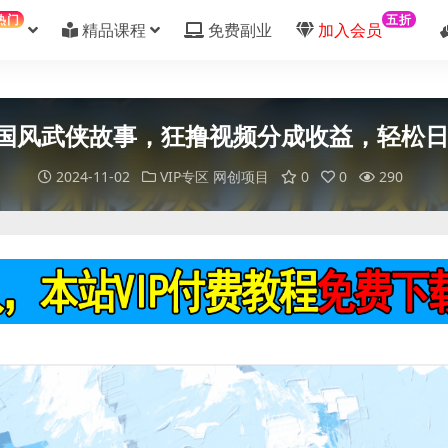
热门
五折
精品课程
免费副业
加入会员
成国风武侠故事，狂撸视频分成收益，轻松日入
2024-11-02
VIP专区
网创项目
0
0
290