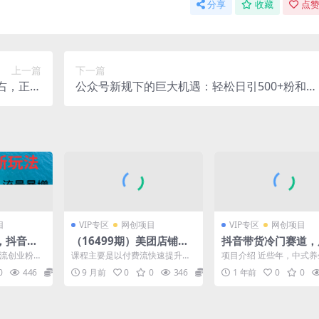
分享
收藏
点赞
上一篇
下一篇
左右，正规
公众号新规下的巨大机遇：轻松日引500+粉和流
全职都行
量主双方收益，一篇文章引爆流量
目
VIP专区
网创项目
VIP专区
网创项目
，抖音工
（16499期）美团店铺流
抖音带货冷门赛道，
引300+
量爆破：涵盖权重提升、
做中老年养生号，可
引流创业粉的
课程主要是以付费流快速提升店
项目介绍 近些年，中式
付费投流、数据分析，系
放大，小白也能月入3
，通过制作
铺权重、快速做到头部，带动自
崛起非常的火爆，越来越
0
446
26.6
9 月前
0
0
346
38.8
1 年前
0
0
..
然流，付费和自然流双向反...
开始关注中医养生，这类..
统教学流量运营
0+多种变现方式，
教程