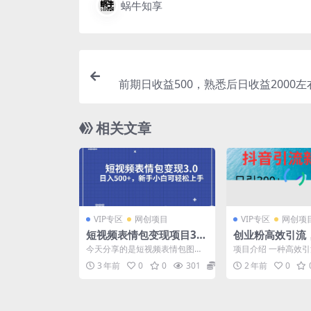
蜗牛知享
前期日收益500，熟悉后日收益2000
项目，长期能做，兼职
相关文章
VIP专区
网创项目
VIP专区
网创项
短视频表情包变现项目3.
创业粉高效引流
0，日入500 ，新手小白轻
具号玩法4.0，日
今天分享的是短视频表情包图文
项目介绍 一种高效
松上手（教程 资料）
变现项目，每天10分钟发图文，
玩法，即抖音工具号
3 年前
0
0
301
19.9
2 年前
0
日入500 ，一个视频...
简单的AI工具视频，日.