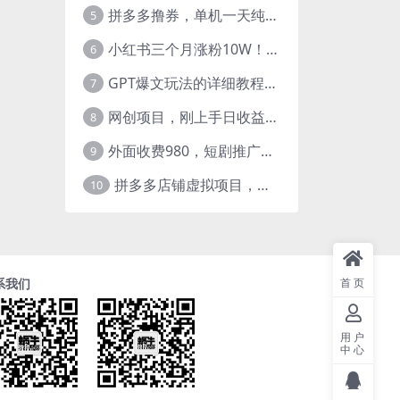
拼多多撸券，单机一天纯利润480，下半年收益更高，不限设备，不限IP。
5
小红书三个月涨粉10W！AI英语视频0成本制作，每天轻松日入2000+
6
GPT爆文玩法的详细教程，今日头条原创文章玩法实操讲解，简单操作月入5000
7
网创项目，刚上手日收益300-500左右，熟悉后日收益1500-3000
8
外面收费980，短剧推广最新搬运玩法，几分钟一个作品，日入1000
9
拼多多店铺虚拟项目，教科书式操作玩法，轻松月入1000
10
首页
系我们
用户
中心