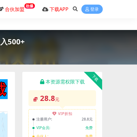
劲爆
合伙加盟
下载APP
登录
500+
下载
本资源需权限下载
28.8
元
VIP折扣
注册用户:
28.8元
VIP会员:
免费
合伙人:
免费