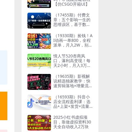
【仿CSGO开箱UI】
（17455期）付费文
章：五个影响一生的
思维误区，基于数十
万人数据提炼，看懂
少走十年弯路
（19330期）捡钱！A
I动画一单800，全程
派单，月入2W，别再
打工了
情人节520杏商风
口，瀑利高变现！每
天2小时，月入3万
+！
（19635期）影视解
说精选独家教学：快
速剪辑落地×增量流
量破局×大佬内部高
阶玩法×零基础快速
（16593期）抖音小
入局×单日收益1K+
店全流程盈利课：选
品+上架+发货+流量
全环节拆解，单店利
润破3万
2025小红书虚拟项
目，靠做虚拟资料30
天全自动收入2万块