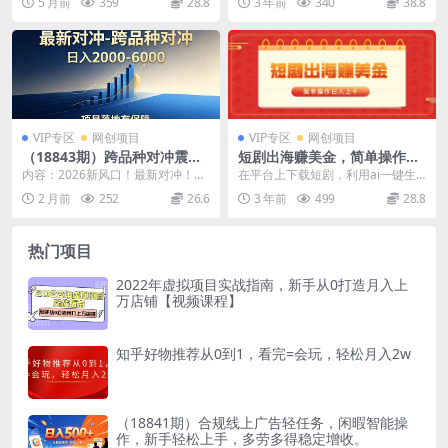
5 月前
359
28.8
3 年前
340
38.8
辅助选品发货...
道的玩法，亲测像这...
VIP专区
网创项目
VIP专区
网创项目
（18843期）跨品种对冲震撼
短剧出海赚美金，简单操作日
首发！日收益2000-6000+，
入上千
内容：2026新风口！最新对冲！跨
在平台上下载短剧，利用ai一键生
项目绿色长久，安全稳健，合
品种对冲！悄然问世！ 带你创业，
成推广视频发布到外网，外国人对
2 月前
252
26.6
3 年前
499
28.8
规靠谱，可批量放大
给你落地项目！
这一类短剧觉得很新...
热门项目
2022年虚拟项目实战指南，新手从0打造月入上
万店铺【视频课程】
知乎好物推荐从0到1，看完=会玩，轻松月入2w
（18841期）合规线上广告轻任务，闲暇智能操
作，新手轻松上手，多劳多得稳定增收。