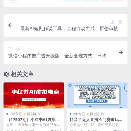
上一篇
最新AI短剧解说工具，全程自动生成，原创审核无
忧，工作室测试单日收益500+！
下一篇
微信小程序撸广告升级版，全新变现方式，日均收
益1000+
相关文章
VIP专区
网创项目
VIP专区
网创项目
（17507期）小红书AI虚拟电
抖音半无人直播冷门赛道玩
商，单店铺轻松月入1W+，可
法，直播间流量非常大，单号
介绍： 今天给大家带来的是26年风
今天这一期，我主要给兄弟们分享
矩阵运营
收益也不低！
口项目小红书AI虚拟电商。通过AI
一个最近抖音半无.人直播的冷门赛