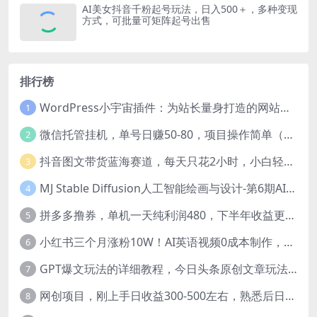
AI美女抖音千粉起号玩法，日入500＋，多种变现
方式，可批量可矩阵起号出售
排行榜
WordPress小宇宙插件：为站长量身打造的网站性能与SEO优化插件
1
微信托管挂机，单号日赚50-80，项目操作简单（附无限注册实名微信号教程）
2
抖音图文带货蓝海赛道，每天只花2小时，小白轻松过万
3
MJ Stable Diffusion人工智能绘画与设计-第6期AIGC课程（35节）
4
拼多多撸券，单机一天纯利润480，下半年收益更高，不限设备，不限IP。
5
小红书三个月涨粉10W！AI英语视频0成本制作，每天轻松日入2000+
6
GPT爆文玩法的详细教程，今日头条原创文章玩法实操讲解，简单操作月入5000
7
网创项目，刚上手日收益300-500左右，熟悉后日收益1500-3000
8