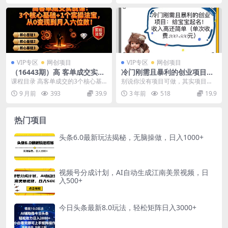
VIP专区
网创项目
VIP专区
网创项目
（16443期）高 客单成交实战
冷门刚需且暴利的创业项目：
课：3个核心基础+1个实操法
给宝宝起名！收入高还简单
课程目录 高客单成交的3个核心基
别说你没有项目可做，其实项目就
宝，从0变现到月入六位数！
（单次200-500）
础，1个实操法宝 心理学，疗愈月
在身边。 这个只要有新生儿的或者
9 月前
393
39.9
3 年前
518
19.9
入50W+商业复...
需要改名的家庭都需...
热门项目
头条6.0最新玩法揭秘，无脑操做，日入1000+
视频号分成计划，AI自动生成江南美景视频，日
入500+
今日头条最新8.0玩法，轻松矩阵日入3000+