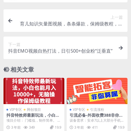
上一篇
育儿知识矢量图视频，条条爆款，保姆级教程，月
入10000+
下一篇
抖音EMO视频自热打法，日引500+创业粉“泛垂直”
相关文章
VIP专区
网创项目
VIP专区
引流涨粉
抖音特效师最新玩法，小白也
引流必备-外面收费388非你莫
能月入10000 ，无脑操作保姆
属斗音智能拓客引流养号截流
项目介绍： 门槛低，制作简单。 平
设备需求：安卓7以上大部分手机都
级教程
爆粉场控营销神器
台大力支持，需求量大。 一部手
支持 完美适配华为机型鸿蒙系统
3 年前
349
19.9
3 年前
411
19.9
机，一台电脑简单...
【引流必备】外面...