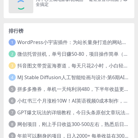
全搞定
排行榜
WordPress小宇宙插件：为站长量身打造的网站性能与SEO优化插件
1
微信托管挂机，单号日赚50-80，项目操作简单（附无限注册实名微信号教程）
2
抖音图文带货蓝海赛道，每天只花2小时，小白轻松过万
3
MJ Stable Diffusion人工智能绘画与设计-第6期AIGC课程（35节）
4
拼多多撸券，单机一天纯利润480，下半年收益更高，不限设备，不限IP。
5
小红书三个月涨粉10W！AI英语视频0成本制作，每天轻松日入2000+
6
GPT爆文玩法的详细教程，今日头条原创文章玩法实操讲解，简单操作月入5000
7
网创项目，刚上手日收益300-500左右，熟悉后日收益1500-3000
8
年前可以翻身的项目，日入2000+ 每单收益在300-3000之间，利润空间非常的大
9