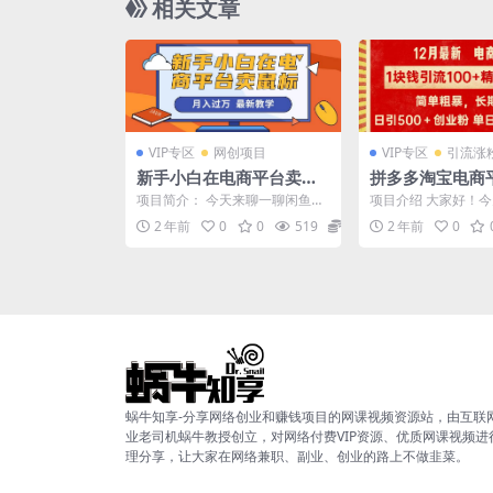
相关文章
VIP专区
网创项目
VIP专区
引流涨
新手小白在电商平台卖鼠
拼多多淘宝电商
标月入过万，最新赚钱教
引流100个精准
项目简介： 今天来聊一聊闲鱼无
项目介绍 大家好！
学
简单粗暴高效长
货源项目，很多朋友应该都有了
分享一个2024年我
2 年前
0
0
519
19.9
2 年前
0
解过闲鱼。也许平时会在...
非常好的引流创业粉..
单人单日引流50
粉，日变现2000
蜗牛知享-分享网络创业和赚钱项目的网课视频资源站，由互联
业老司机蜗牛教授创立，对网络付费VIP资源、优质网课视频进
理分享，让大家在网络兼职、副业、创业的路上不做韭菜。