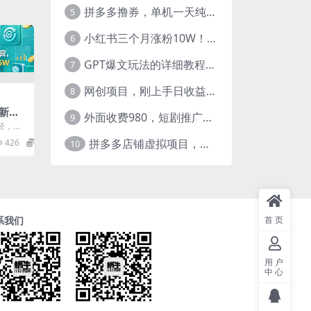
拼多多撸券，单机一天纯利润480，下半年收益更高，不限设备，不限IP。
5
小红书三个月涨粉10W！AI英语视频0成本制作，每天轻松日入2000+
6
GPT爆文玩法的详细教程，今日头条原创文章玩法实操讲解，简单操作月入5000
7
网创项目，刚上手日收益300-500左右，熟悉后日收益1500-3000
8
新路
外面收费980，短剧推广最新搬运玩法，几分钟一个作品，日入1000
9
营，
径，机
1-5
工值守
拼多多店铺虚拟项目，教科书式操作玩法，轻松月入1000
426
26.6
10
首页
系我们
用户
中心