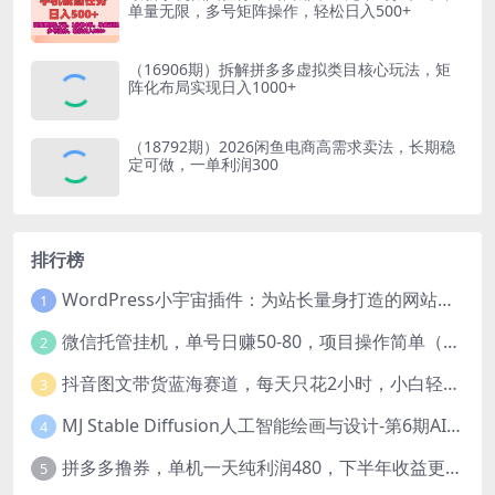
单量无限，多号矩阵操作，轻松日入500+
（16906期）拆解拼多多虚拟类目核心玩法，矩
阵化布局实现日入1000+
（18792期）2026闲鱼电商高需求卖法，长期稳
定可做，一单利润300
排行榜
WordPress小宇宙插件：为站长量身打造的网站性能与SEO优化插件
1
微信托管挂机，单号日赚50-80，项目操作简单（附无限注册实名微信号教程）
2
抖音图文带货蓝海赛道，每天只花2小时，小白轻松过万
3
MJ Stable Diffusion人工智能绘画与设计-第6期AIGC课程（35节）
4
拼多多撸券，单机一天纯利润480，下半年收益更高，不限设备，不限IP。
5