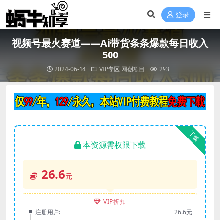
登录
视频号最火赛道——Ai带货条条爆款每日收入
500
2024-06-14
VIP专区
网创项目
293
下载
本资源需权限下载
26.6
元
VIP折扣
注册用户:
26.6元