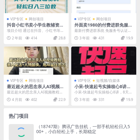
VIP专区
网创项目
VIP专区
网创项目
抖音小红书卖小学生教辅资
外面卖1980的付费进群免服务
料，一个月利润1W+，操作简
号认证免备案（源码 教程 变
项目介绍 通过在抖音、小红书等平
最新付费进群系统 免服务号认证
单，小白也能轻松日入3位数
现）
台，发布教辅资料相关的内容，吸
（为您省去300元认证费用） 免域
2 年前
414
28.8
3 年前
431
19.9
引家长关注，然后把...
名备案，购买后包...
VIP专区
网络项目
VIP专区
短视频/自媒体
最近超火的思念亲人AI视频教
小呆-快速起号实操核心8讲，
程，亲人复活+人物替换，用A
8天教你做爆自己的账号
最近超火的思念亲人AI视频教程，
小呆-快速起号实操核心8讲，8天教
I留住思念
亲人复活+人物替换，用AI留住思念
你做爆自己的账号 课程目录： 账号
4 月前
402
22.9
3 年前
331
19.9
课程介绍： ...
实操核心8讲...
热门项目
（18747期）腾讯广告挂机，一部手机轻松日入5
00+，小白轻松上手，长期稳定