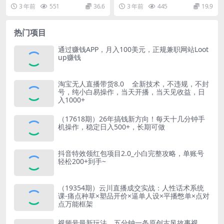
音同城拥有自己的“网红账号”
需要特别走色粉路线。 但是有会很
店铺榜单，帮助商家在抖音同城拥
3 年前
551
36.6
3 年前
445
19.9
有特点。这种直播...
有自己的“网红账号...
热门项目
通过赚钱APP，月入100美元，正规兼职网站Loot
up赚钱
淘宝无人直播带货8.0 全新技术，不违规，不封
号，纯小白易操作，当天开播，当天见收益，日
入1000+
（17618期）26年搞钱新方向！每天十几分钟手
机操作，稳定日入500+，长期可做
抖音特效领红包项目2.0_小白完整攻略，单账号
轻松200+到手~
（19354期）云川直播成交实战：人性话术系统
课-痛点种草×塑品开价×逼单人设×平播憋单×点对
点万能框架
视频号最新玩法，五分钟一条原创古风故事视