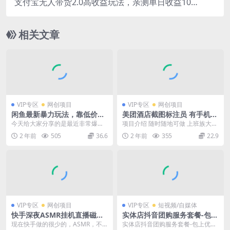
支付宝无人带货2.0高收益玩法，亲测单日收益1000
+，小白必备项目
相关文章
VIP专区
网创项目
VIP专区
网创项目
闲鱼最新暴力玩法，靠低价渠
美团酒店截图标注员 有手机就
道单日收益1000+，附详细实
可以做佣金秒结，没有限制
今天给大家分享的是最近非常爆火
项目介绍 随时随地可做 上班族大学
操及渠道
的，外面收费998的各大会员低价
生 工作室全职 单部手机一天100-2
2 年前
505
36.6
2 年前
355
22.9
渠道项目，购买实操...
00 课...
VIP专区
网创项目
VIP专区
短视频/自媒体
快手深夜ASMR挂机直播磁力
实体店抖音团购服务套餐-包上
小铃铛多方面收益
优质店铺榜单，帮助商家在抖
现在快手做的很少的，ASMR，不
实体店抖音团购服务套餐-包上优质