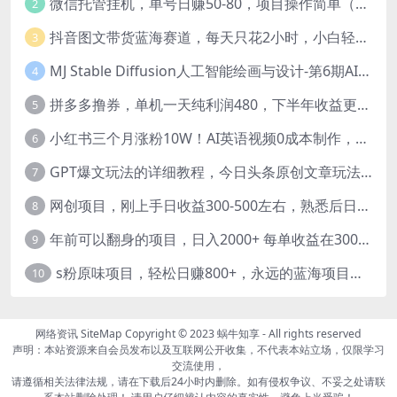
微信托管挂机，单号日赚50-80，项目操作简单（附无限注册实名微信号教程）
2
抖音图文带货蓝海赛道，每天只花2小时，小白轻松过万
3
MJ Stable Diffusion人工智能绘画与设计-第6期AIGC课程（35节）
4
拼多多撸券，单机一天纯利润480，下半年收益更高，不限设备，不限IP。
5
小红书三个月涨粉10W！AI英语视频0成本制作，每天轻松日入2000+
6
GPT爆文玩法的详细教程，今日头条原创文章玩法实操讲解，简单操作月入5000
7
网创项目，刚上手日收益300-500左右，熟悉后日收益1500-3000
8
年前可以翻身的项目，日入2000+ 每单收益在300-3000之间，利润空间非常的大
9
s粉原味项目，轻松日赚800+，永远的蓝海项目，无脑操作也能直接出单 人...
10
网络资讯
SiteMap
Copyright © 2023
蜗牛知享
- All rights reserved
声明：本站资源来自会员发布以及互联网公开收集，不代表本站立场，仅限学习
交流使用，
请遵循相关法律法规，请在下载后24小时内删除。如有侵权争议、不妥之处请联