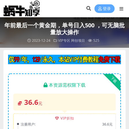
登录
年前最后一个黄金期，单号日入500 ，可无脑批
量放大操作
2023-12-24
VIP专区
网创项目
525
下载
本资源需权限下载
36.6
元
VIP折扣
注册用户:
36.6元