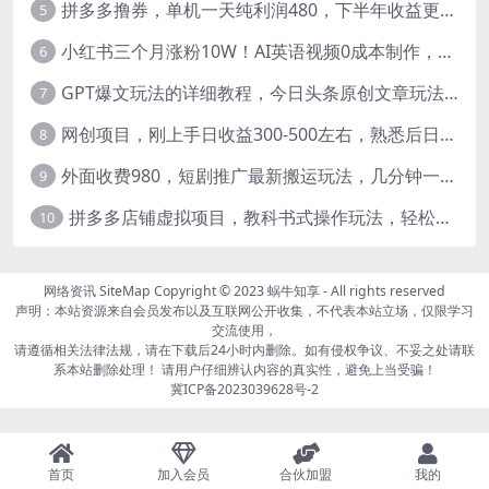
拼多多撸券，单机一天纯利润480，下半年收益更高，不限设备，不限IP。
5
小红书三个月涨粉10W！AI英语视频0成本制作，每天轻松日入2000+
6
GPT爆文玩法的详细教程，今日头条原创文章玩法实操讲解，简单操作月入5000
7
网创项目，刚上手日收益300-500左右，熟悉后日收益1500-3000
8
外面收费980，短剧推广最新搬运玩法，几分钟一个作品，日入1000
9
拼多多店铺虚拟项目，教科书式操作玩法，轻松月入1000
10
网络资讯
SiteMap
Copyright © 2023
蜗牛知享
- All rights reserved
声明：本站资源来自会员发布以及互联网公开收集，不代表本站立场，仅限学习
交流使用，
请遵循相关法律法规，请在下载后24小时内删除。如有侵权争议、不妥之处请联
系本站删除处理！ 请用户仔细辨认内容的真实性，避免上当受骗！
冀ICP备2023039628号-2
首页
加入会员
合伙加盟
我的
page contents