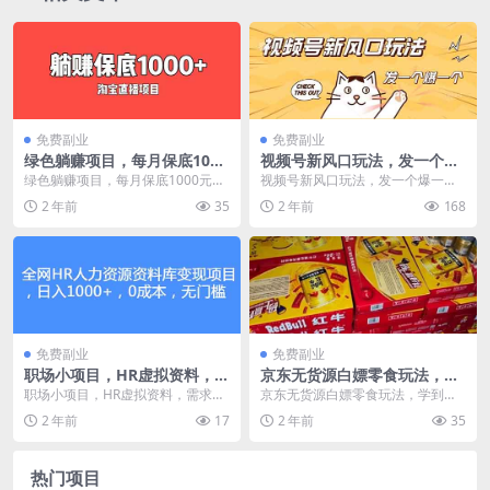
免费副业
免费副业
绿色躺赚项目，每月保底1000
视频号新风口玩法，发一个爆
元，稍微努努力就4天赚了近2
一个，单个作品最高收益1000
绿色躺赚项目，每月保底1000元，
视频号新风口玩法，发一个爆一
万元！
+
稍微努努力就4天赚了近2万元！ 不
个，单个作品最高收益1000+ 现在
2 年前
35
2 年前
168
用思考不用费...
不少老铁舍去某音...
免费副业
免费副业
职场小项目，HR虚拟资料，需
京东无货源白嫖零食玩法，学
求大，19.9一单！
到就是赚到！
职场小项目，HR虚拟资料，需求
京东无货源白嫖零食玩法，学到就
大，19.9一单！ 今天来给大家分享
是赚到！ 今天更新一期京东撸零食
2 年前
17
2 年前
35
一个充满潜力的...
玩法 京东有一种规...
热门项目