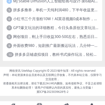
MJ Stable Diffusion人工智能绘画与设计-第6期AIGC课程（35节）
4
拼多多撸券，单机一天纯利润480，下半年收益更高，不限设备，不限IP。
5
小红书三个月涨粉10W！AI英语视频0成本制作，每天轻松日入2000+
6
GPT爆文玩法的详细教程，今日头条原创文章玩法实操讲解，简单操作月入5000
7
网创项目，刚上手日收益300-500左右，熟悉后日收益1500-3000
8
外面收费980，短剧推广最新搬运玩法，几分钟一个作品，日入1000
9
拼多多店铺虚拟项目，教科书式操作玩法，轻松月入1000
10
网络资讯
SiteMap
Copyright © 2023
蜗牛知享
- All rights reserved
声明：本站资源来自会员发布以及互联网公开收集，不代表本站立场，仅限学习
交流使用，
请遵循相关法律法规，请在下载后24小时内删除。如有侵权争议、不妥之处请联
系本站删除处理！ 请用户仔细辨认内容的真实性，避免上当受骗！
冀ICP备2023039628号-2