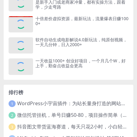
是新手入门或老商家冲量，都有实操方法，跟着
学，少走弯路
十倍差价虚拟资源，最新玩法，流量爆表日赚100
0+
软件自动生成电影解说4.0新玩法，纯原创视频，
一天几分钟，日入2000+
一天收益1000+ 创业好项目，一个月几个W，好
上手，勤奋点收益会更高
排行榜
WordPress小宇宙插件：为站长量身打造的网站性能与SEO优化插件
1
微信托管挂机，单号日赚50-80，项目操作简单（附无限注册实名微信号教程）
2
抖音图文带货蓝海赛道，每天只花2小时，小白轻松过万
3