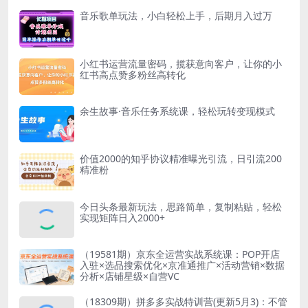
音乐歌单玩法，小白轻松上手，后期月入过万
小红书运营流量密码，揽获意向客户，让你的小
红书高点赞多粉丝高转化
余生故事·音乐任务系统课，轻松玩转变现模式
价值2000的知乎协议精准曝光引流，日引流200
精准粉
今日头条最新玩法，思路简单，复制粘贴，轻松
实现矩阵日入2000+
（19581期）京东全运营实战系统课：POP开店
入驻×选品搜索优化×京准通推广×活动营销×数据
分析×店铺星级×自营VC
（18309期）拼多多实战特训营(更新5月3)：不管